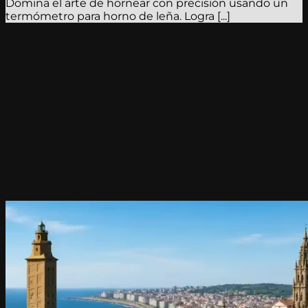
Domina el arte de hornear con precisión usando un
termómetro para horno de leña. Logra [...]