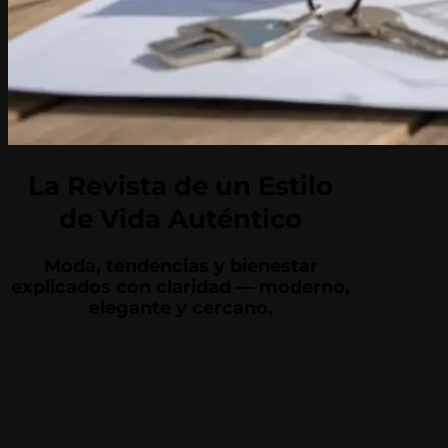
La Revista de un Estilo
de Vida Auténtico
Moda, tendencias y bienestar
explicados con claridad — moderno,
elegante y cercano.