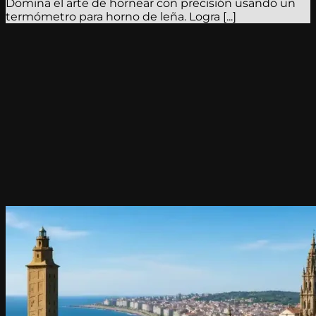
Domina el arte de hornear con precisión usando un
termómetro para horno de leña. Logra [...]