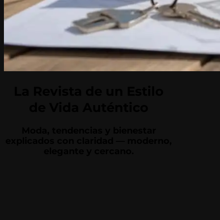
La Revista de un Estilo
de Vida Auténtico
Moda, tendencias y bienestar
explicados con claridad — moderno,
elegante y cercano.