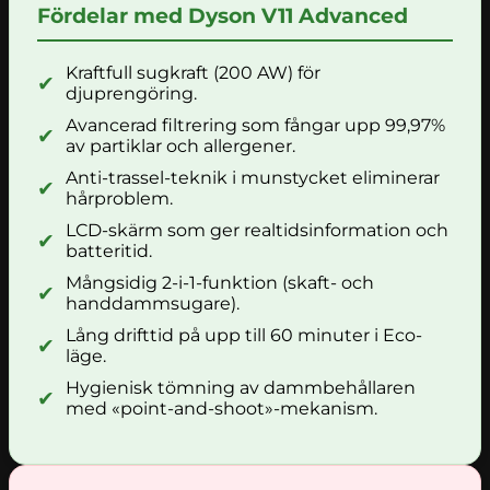
Fördelar med Dyson V11 Advanced
Kraftfull sugkraft (200 AW) för
✔
djuprengöring.
Avancerad filtrering som fångar upp 99,97%
✔
av partiklar och allergener.
Anti-trassel-teknik i munstycket eliminerar
✔
hårproblem.
LCD-skärm som ger realtidsinformation och
✔
batteritid.
Mångsidig 2-i-1-funktion (skaft- och
✔
handdammsugare).
Lång drifttid på upp till 60 minuter i Eco-
✔
läge.
Hygienisk tömning av dammbehållaren
✔
med «point-and-shoot»-mekanism.