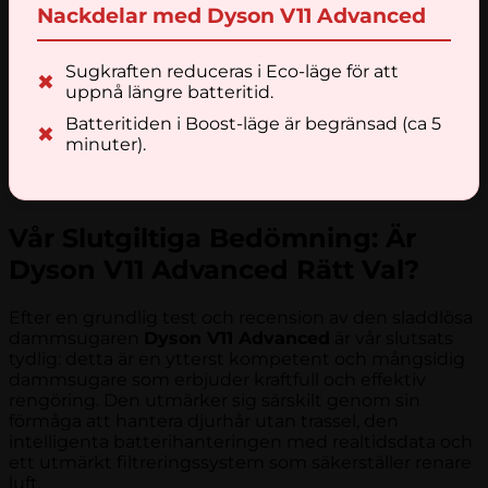
Nackdelar med Dyson V11 Advanced
Sugkraften reduceras i Eco-läge för att
✖
uppnå längre batteritid.
Batteritiden i Boost-läge är begränsad (ca 5
✖
minuter).
Vår Slutgiltiga Bedömning: Är
Dyson V11 Advanced Rätt Val?
Efter en grundlig test och recension av den sladdlösa
dammsugaren
Dyson V11 Advanced
är vår slutsats
tydlig: detta är en ytterst kompetent och mångsidig
dammsugare som erbjuder kraftfull och effektiv
rengöring. Den utmärker sig särskilt genom sin
förmåga att hantera djurhår utan trassel, den
intelligenta batterihanteringen med realtidsdata och
ett utmärkt filtreringssystem som säkerställer renare
luft.