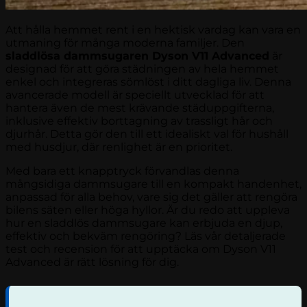
Att hålla hemmet rent i en hektisk vardag kan vara en
utmaning för många moderna familjer. Den
sladdlösa dammsugaren Dyson V11 Advanced
är
designad för att göra städningen av hela hemmet
enkel och integreras sömlöst i ditt dagliga liv. Denna
avancerade modell är speciellt utvecklad för att
hantera även de mest krävande städuppgifterna,
inklusive effektiv borttagning av trassligt hår och
djurhår. Detta gör den till ett idealiskt val för hushåll
med husdjur, där renlighet är en prioritet.
Med bara ett knapptryck förvandlas denna
mångsidiga dammsugare till en kompakt handenhet,
anpassad för alla behov, vare sig det gäller att rengöra
bilens säten eller höga hyllor. Är du redo att uppleva
hur en sladdlös dammsugare kan erbjuda en djup,
effektiv och bekväm rengöring? Läs vår detaljerade
test och recension för att upptäcka om Dyson V11
Advanced är rätt lösning för dig.