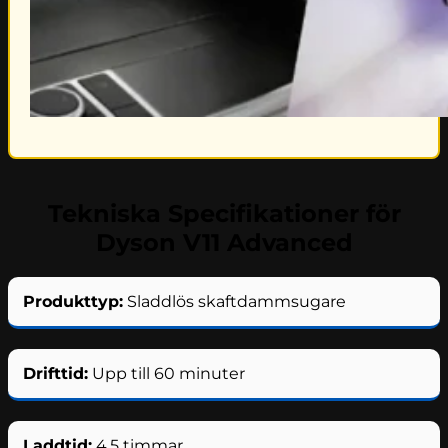
Tekniska Specifikationer för
Dyson V11 Advanced
Produkttyp:
Sladdlös skaftdammsugare
Drifttid:
Upp till 60 minuter
Laddtid:
4,5 timmar