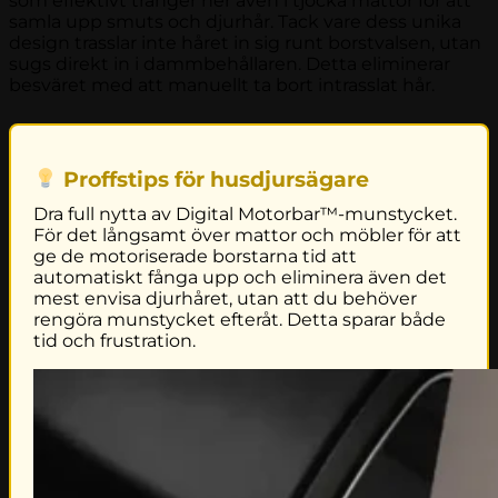
som effektivt tränger ner även i tjocka mattor för att
samla upp smuts och djurhår. Tack vare dess unika
design trasslar inte håret in sig runt borstvalsen, utan
sugs direkt in i dammbehållaren. Detta eliminerar
besväret med att manuellt ta bort intrasslat hår.
Proffstips för husdjursägare
Dra full nytta av Digital Motorbar™-munstycket.
För det långsamt över mattor och möbler för att
ge de motoriserade borstarna tid att
automatiskt fånga upp och eliminera även det
mest envisa djurhåret, utan att du behöver
rengöra munstycket efteråt. Detta sparar både
tid och frustration.