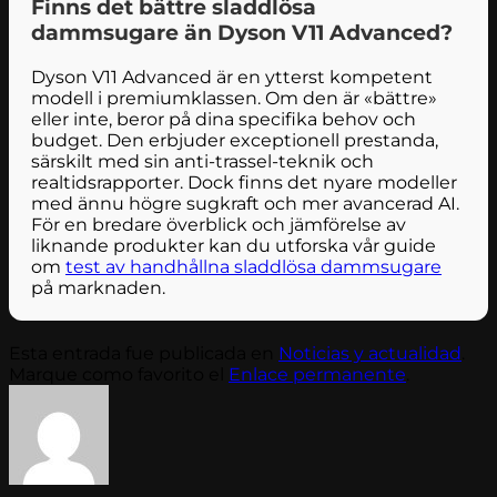
Finns det bättre sladdlösa
dammsugare än Dyson V11 Advanced?
Dyson V11 Advanced är en ytterst kompetent
modell i premiumklassen. Om den är «bättre»
eller inte, beror på dina specifika behov och
budget. Den erbjuder exceptionell prestanda,
särskilt med sin anti-trassel-teknik och
realtidsrapporter. Dock finns det nyare modeller
med ännu högre sugkraft och mer avancerad AI.
För en bredare överblick och jämförelse av
liknande produkter kan du utforska vår guide
om
test av handhållna sladdlösa dammsugare
på marknaden.
Esta entrada fue publicada en
Noticias y actualidad
.
Marque como favorito el
Enlace permanente
.