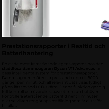
Prestationsrapporter i Realtid och
Batterihantering
En av de mest framträdande egenskaperna hos den
sladdlösa dammsugaren Dyson V11 Advanced
är
dess intelligenta system för prestationsrapporter.
Dammsugaren mäter sin prestanda upp till 8000
gånger per minut, och all relevant data visas tydligt
på en lättanvänd LCD-skärm. Denna funktion ger dig
full kontroll och överblick, oavsett om du behöver
kontrollera återstående batteritid ner till minuten
eller se vilken rengöringsinställning som är aktiv för
tillfället.