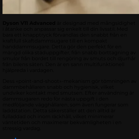
Dyson V11 Advanced
är designad med mångsidighet
i åtanke och anpassar sig enkelt till din livsstil. Med
bara ett knapptryck förvandlas den snabbt från en
kraftfull skaftdammsugare till en kompakt
handdammsugare. Detta gör den perfekt för en
mängd olika städuppgifter, från snabb borttagning av
smulor från bordet till rengöring av smuts och djurhår
från bilens säten. Den är en sann multifunktionell
hjälpreda i vardagen.
Dess «point-and-shoot»-mekanism gör tömningen av
dammbehållaren snabb och hygienisk, vilket
undviker kontakt med smutsen. Efter användning är
dammsugaren redo för nästa uppgift i den
medföljande vägghållaren, som även fungerar som
laddstation. Detta säkerställer att den alltid är
fulladdad och inom räckhåll, vilket minimerar
väntetiden och maximerar bekvämligheten i en
stressig vardag.