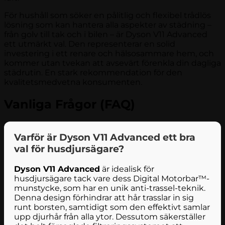
För hushåll som söker en pålitlig och flexibel trådlös
lösning som kan hantera alla aspekter av städning –
från golv till tak och i bilen – är Dyson V11 Advanced
ett utmärkt val. Den representerar en solid
investering i ett renare och hälsosammare hem, och
kommer utan tvekan att avsevärt förenkla din dagliga
städrutin. En stark rekommendation för den
kvalitetsmedvetna konsumenten.
Vanliga Frågor (FAQ)
Varför är Dyson V11 Advanced ett bra
val för husdjursägare?
Dyson V11 Advanced
är idealisk för
husdjursägare tack vare dess Digital Motorbar™-
munstycke, som har en unik anti-trassel-teknik.
Denna design förhindrar att hår trasslar in sig
runt borsten, samtidigt som den effektivt samlar
upp djurhår från alla ytor. Dessutom säkerställer