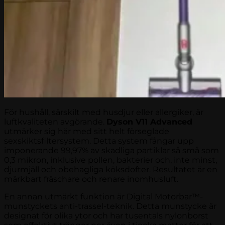
För hushåll, särskilt med husdjur eller allergiker, är
luftkvaliteten avgörande.
Dyson V11 Advanced
utmärker sig här med sitt helt förseglade
sexskiktsfiltersystem. Detta system fångar upp
imponerande 99,97% av skadliga partiklar så små som
0,3 mikron, inklusive pollen, bakterier och, inte minst,
djurmjäll och obehagliga köksdofter. Resultatet är en
märkbart fräschare och renare inomhusluft.
En annan utmärkt funktion är Digital Motorbar™-
munstyckets anti-trassel-teknik. Detta munstycke är
designat för olika ytor och har tusentals nylonborst