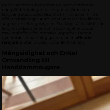
Den avancerade batterihanteringen optimerar
energiförbrukningen, vilket ger en jämn och
långvarig städupplevelse. Du kan välja mellan tre
effektinställningar: Auto-läget anpassar intelligent
sugkraften efter golvtypen, Eco-läget är idealiskt för
längre städsessioner, och Boost-läget erbjuder
maximal effekt för intensiva uppgifter. Denna
dynamiska anpassning garanterar en
effektiv
rengöring
utan onödig batteriförbrukning.
Mångsidighet och Enkel
Omvandling till
Handdammsugare