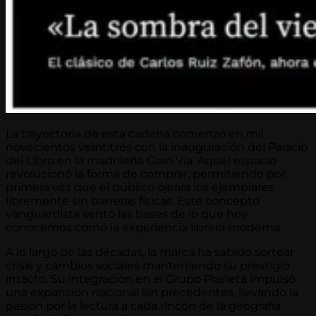
La trayectoria de esta cadena comenzó en mil
novecientos veintitrés con la inauguración del Palacio
del Libro en la madrileña Gran Vía. Aquel espacio
revolucionó la forma de comprar, permitiendo por
primera vez que el público ojeara los ejemplares
libremente sin barreras físicas. Este concepto
vanguardista sentó las bases de lo que hoy
conocemos como la experiencia librera moderna.
A lo largo de las décadas, la marca ha sabido sortear
crisis y cambios sociales manteniendo su prestigio
intacto. Su integración en el Grupo Planeta impulsó
una expansión nacional sin precedentes, llevando la
pasión por la lectura a cada rincón de la geografía