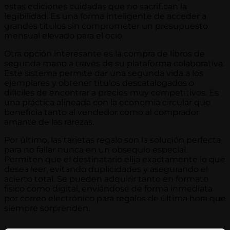
estas ediciones cuidadas que no sacrifican la
legibilidad. Es una forma inteligente de acceder a
grandes títulos sin comprometer un presupuesto
mensual elevado para el ocio.
Otra opción interesante es la compra de libros de
segunda mano a través de su plataforma colaborativa.
Este sistema permite dar una segunda vida a los
ejemplares y obtener títulos descatalogados o
difíciles de encontrar a precios muy competitivos. Es
una práctica alineada con la economía circular que
beneficia tanto al vendedor como al comprador
amante de las rarezas.
Por último, las tarjetas regalo son la solución perfecta
para no fallar nunca en un obsequio especial.
Permiten que el destinatario elija exactamente lo que
desea leer, evitando duplicidades y asegurando el
acierto total. Se pueden adquirir tanto en formato
físico como digital, enviándose de forma inmediata
por correo electrónico para regalos de última hora que
siempre sorprenden.