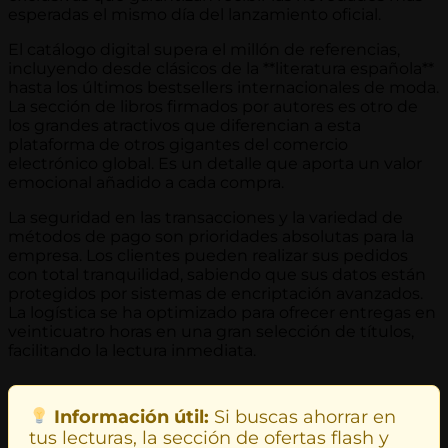
esperadas el mismo día del lanzamiento oficial.
El catálogo digital supera el millón de referencias,
incluyendo desde clásicos de la **literatura española**
hasta los últimos bestsellers internacionales de moda.
La sección de libros firmados por autores es otro de
los grandes atractivos que diferencian a esta
plataforma de otros gigantes del comercio
electrónico global. Es un detalle que aporta un valor
emocional añadido a cada compra.
La seguridad en las transacciones y la variedad de
métodos de pago son prioridades absolutas para la
empresa. Los clientes pueden realizar sus pedidos
con total tranquilidad, sabiendo que sus datos están
protegidos por sistemas de encriptación avanzados.
La logística se ha optimizado para ofrecer entregas en
veinticuatro horas en una gran selección de títulos,
facilitando la lectura inmediata.
Información útil:
Si buscas ahorrar en
tus lecturas, la sección de ofertas flash y