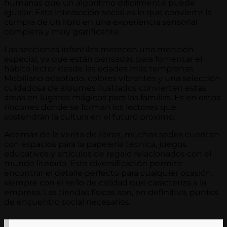
humanas que un algoritmo difícilmente puede
igualar. Esta interacción social es lo que convierte la
compra de un libro en una experiencia sensorial
completa y muy gratificante.
Las secciones infantiles merecen una mención
especial, ya que están pensadas para fomentar el
hábito lector desde las edades más tempranas.
Mobiliario adaptado, colores vibrantes y una selección
cuidadosa de álbumes ilustrados convierten estas
áreas en lugares mágicos para las familias. Es en estos
rincones donde se forman los lectores que
sostendrán la cultura en el futuro próximo.
Además de la venta de libros, muchas sedes cuentan
con espacios para la papelería técnica, juegos
educativos y artículos de regalo relacionados con el
mundo literario. Esta diversificación permite
encontrar el detalle perfecto para cualquier ocasión,
siempre con el sello de calidad que caracteriza a la
empresa. Las tiendas físicas son, en definitiva, puntos
de encuentro social necesarios.