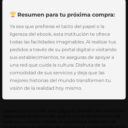
Resumen para tu próxima compra:
Ya sea que prefieras el tacto del papel o la
ligereza del ebook, esta institución te ofrece
todas las facilidades imaginables. Al realizar tus
pedidos a través de su portal digital o visitando
sus establecimientos, te aseguras de apoyar a
una red que cuida la cultura. Disfruta de la
comodidad de sus servicios y deja que las
mejores historias del mundo transformen tu
visión de la realidad hoy mismo.
La permanencia de este gigante literario se debe a su
capacidad de entender que el lector es el centro de
todo su universo. Desde la cuidadosa selección de
títulos hasta la rapidez de sus envíos, cada detalle está