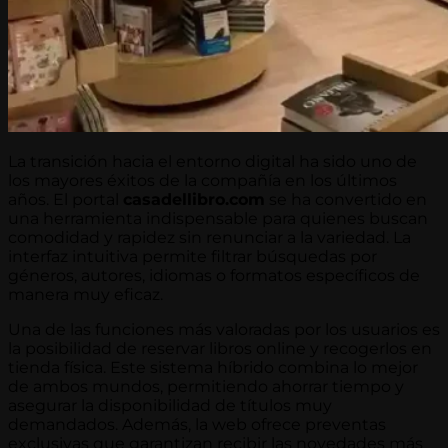
La transición hacia el entorno digital ha sido uno de
los mayores éxitos de la compañía en los últimos
años. El portal
casadellibro.com
se ha convertido en
una herramienta indispensable para quienes buscan
comodidad y rapidez sin renunciar a la variedad. La
interfaz intuitiva permite filtrar búsquedas por
géneros, autores, idiomas o formatos específicos de
manera muy eficaz.
Una de las funciones más valoradas por los usuarios es
la posibilidad de reservar libros online y recogerlos en
tienda física. Este sistema híbrido combina lo mejor
de ambos mundos, permitiendo ahorrar tiempo y
asegurar la disponibilidad de títulos muy
demandados. Además, la web ofrece preventas
exclusivas que garantizan recibir las novedades más