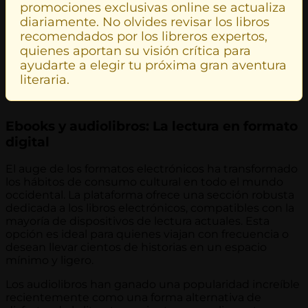
promociones exclusivas online se actualiza
diariamente. No olvides revisar los libros
recomendados por los libreros expertos,
quienes aportan su visión crítica para
ayudarte a elegir tu próxima gran aventura
literaria.
Ebooks y audiolibros: La lectura en formato
digital
El auge de los formatos electrónicos ha transformado
los hábitos de consumo cultural en todo el mundo
occidental. La plataforma ofrece una sección robusta
dedicada a los libros electrónicos, compatibles con la
mayoría de dispositivos de lectura actuales. Esta
opción es ideal para quienes viajan con frecuencia o
desean llevar cientos de historias en un espacio
mínimo y ligero.
Los audiolibros han ganado una popularidad increíble
recientemente como una forma alternativa de