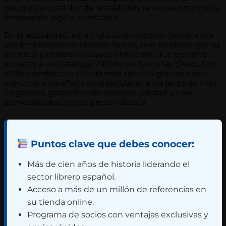
refugio cultural donde la tradición se encuentra con la
innovación digital constante.
En la actualidad, esta institución no solo destaca por
sus emblemáticas tiendas físicas, sino también por su
potente plataforma casadellibro.com, que permite
acceder a un catálogo infinito de historias. Descubrir
el libro perfecto es ahora más sencillo gracias a una
estructura diseñada para satisfacer a los lectores más
exigentes, garantizando siempre calidad y una
atención totalmente personalizada.
Puntos clave que debes conocer:
Más de cien años de historia liderando el
sector librero español.
Acceso a más de un millón de referencias en
su tienda online.
Programa de socios con ventajas exclusivas y