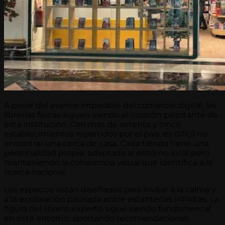
A pesar del avance imparable del comercio digital, las
librerías físicas siguen siendo el corazón palpitante de
esta institución. Con más de setenta y cinco
establecimientos repartidos por el país, es difícil no
encontrar una cerca de casa. Cada tienda tiene una
personalidad propia, adaptada al entorno local pero
manteniendo la coherencia visual que identifica a la
marca nacional.
Los espacios están diseñados para invitar a la calma y
a la exploración pausada entre estanterías infinitas. La
figura del librero experto sigue siendo fundamental
en este entorno, aportando recomendaciones