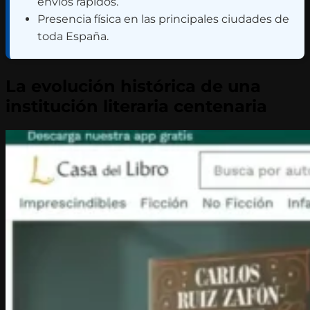
envíos rápidos.
Presencia física en las principales ciudades de
toda España.
La evolución histórica de una
institución literaria centenaria