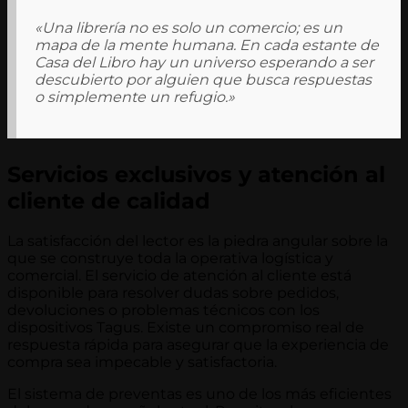
«Una librería no es solo un comercio; es un
mapa de la mente humana. En cada estante de
Casa del Libro hay un universo esperando a ser
descubierto por alguien que busca respuestas
o simplemente un refugio.»
Servicios exclusivos y atención al
cliente de calidad
La satisfacción del lector es la piedra angular sobre la
que se construye toda la operativa logística y
comercial. El servicio de atención al cliente está
disponible para resolver dudas sobre pedidos,
devoluciones o problemas técnicos con los
dispositivos Tagus. Existe un compromiso real de
respuesta rápida para asegurar que la experiencia de
compra sea impecable y satisfactoria.
El sistema de preventas es uno de los más eficientes