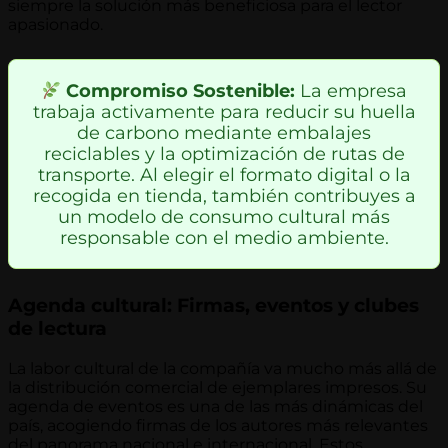
siempre la solución más beneficiosa para el lector
apasionado.
Compromiso Sostenible:
La empresa
trabaja activamente para reducir su huella
de carbono mediante embalajes
reciclables y la optimización de rutas de
transporte. Al elegir el formato digital o la
recogida en tienda, también contribuyes a
un modelo de consumo cultural más
responsable con el medio ambiente.
Agenda cultural: Firmas, eventos y clubes
de lectura
La labor cultural de la compañía va mucho más allá de
la distribución comercial de ejemplares impresos. Su
agenda de eventos es una de las más dinámicas del
país, acogiendo firmas de los autores más relevantes
del panorama nacional e internacional. Estos