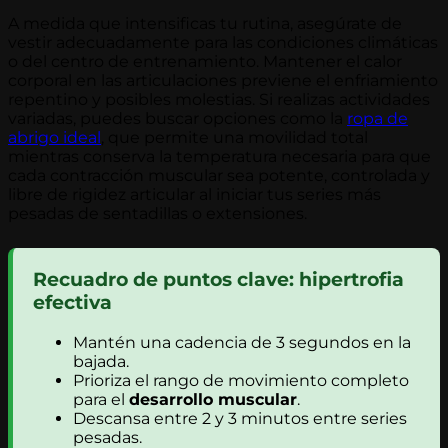
A medida que intensificas tu rutina, asegúrate de
vestir adecuadamente para las condiciones climáticas
o del centro de entrenamiento. Mantener el calor
corporal en las articulaciones previene el enfriamiento
repentino y posibles molestias. Si realizas actividades
variadas, puedes buscar opciones como la
ropa de
abrigo ideal
, que permite una movilidad total
mientras conserva la temperatura necesaria para que
cada contracción muscular sea potente, controlada y
libre de rigidez articular al iniciar tus series más
pesadas de sentadillas o extensiones.
Recuadro de puntos clave: hipertrofia
efectiva
Mantén una cadencia de 3 segundos en la
bajada.
Prioriza el rango de movimiento completo
para el
desarrollo muscular
.
Descansa entre 2 y 3 minutos entre series
pesadas.