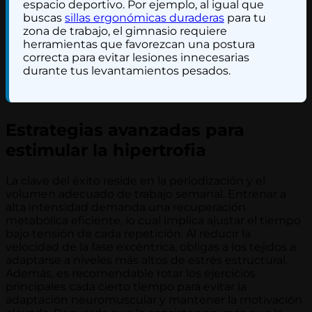
espacio deportivo. Por ejemplo, al igual que
buscas
sillas ergonómicas duraderas
para tu
zona de trabajo, el gimnasio requiere
herramientas que favorezcan una postura
correcta para evitar lesiones innecesarias
durante tus levantamientos pesados.
Estrategias avanzadas para
estimular la hipertrofia
La clave del éxito reside en la periodización y el
volumen adecuado de trabajo semanal. Entrenar a
alta intensidad demanda una recuperación
metabólica eficiente, lo cual implica ajustar el tiempo
bajo tensión de cada repetición. Al reducir la
velocidad de la fase excéntrica, obligas a los tejidos a
adaptarse a niveles más altos de estrés estructural.
Además, es recomendable rotar los ejercicios
principales cada cierto tiempo para evitar la
adaptación neuromuscular y mantener la motivación