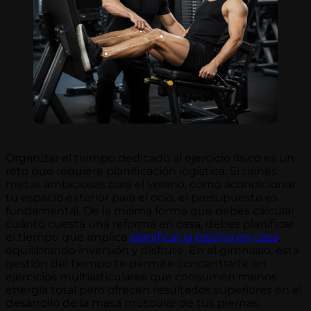
Organizar el tiempo dedicado al ejercicio físico es un
reto que requiere planificación logística. Si tienes
metas ambiciosas para el verano, como acondicionar
tu espacio exterior para el ocio, el presupuesto es
fundamental. De la misma forma que debes calcular
cuánto cuesta una reforma en casa, debes planificar
el tiempo que implica
planificar la piscina en casa
,
equilibrando inversión y disfrute. En el gimnasio, esta
gestión del tiempo te permite concentrarte en
ejercicios multiarticulares que consumen menos
energía total pero ofrecen resultados superiores en el
desarrollo de la masa muscular de tus piernas.