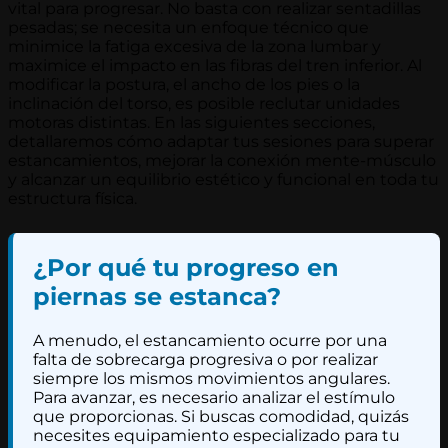
vital para progresar. No basta con realizar sentadillas
pesadas; se necesita un enfoque técnico que
minimice la fatiga excesiva de la zona lumbar y
maximice el impacto en las fibras del tren inferior. Al
modificar la postura, el ancho de los pies o la
inclinación del torso, es posible reclutar unidades
motoras distintas. En las siguientes secciones,
detallaremos cómo adaptar tus sesiones para superar
estancamientos, mejorar la conexión mente-músculo
y alcanzar un equilibrio estético y funcional en toda tu
estructura física.
¿Por qué tu progreso en
piernas se estanca?
A menudo, el estancamiento ocurre por una
falta de sobrecarga progresiva o por realizar
siempre los mismos movimientos angulares.
Para avanzar, es necesario analizar el estímulo
que proporcionas. Si buscas comodidad, quizás
necesites equipamiento especializado para tu