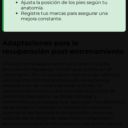
Ajusta la posición de los pies según tu
anatomía.
Registra tus marcas para asegurar una
mejora constante.
Adaptaciones para la
recuperación post-entrenamiento
Una vez terminada la sesión, el cuerpo inicia los
procesos de reparación celular que conducen al
crecimiento. Sin un descanso nocturno de calidad y
una ingesta nutricional adecuada, los esfuerzos
realizados en las máquinas serán inútiles. Se
recomienda consumir una cantidad suficiente de
proteínas para reparar las fibras dañadas y
carbohidratos complejos que repongan tus depósitos
de glucógeno. Además, la hidratación constante
durante el día favorece la recuperación muscular,
reduciendo el riesgo de calambres o inflamación
excesiva que pueda entorpecer tu siguiente visita al