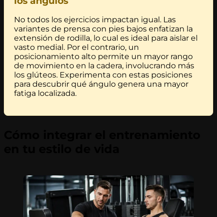
los ángulos
No todos los ejercicios impactan igual. Las
variantes de prensa con pies bajos enfatizan la
extensión de rodilla, lo cual es ideal para aislar el
vasto medial. Por el contrario, un
posicionamiento alto permite un mayor rango
de movimiento en la cadera, involucrando más
los glúteos. Experimenta con estas posiciones
para descubrir qué ángulo genera una mayor
fatiga localizada.
Cómo integrar el entrenamiento
en tu estilo de vida