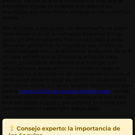
elevada. Recuerda que la consistencia, más que la
intensidad aislada, es el factor que definirá los
resultados que verás frente al espejo en los próximos
meses.
Por otro lado, la salud articular desempeña un papel
determinante en el rendimiento deportivo a largo
plazo. Un entrenamiento mal estructurado puede
derivar en problemas de movilidad que limiten tu
capacidad para ejecutar sentadillas profundas. Es vital
integrar estiramientos dinámicos antes de cada
sesión y considerar accesorios que protejan tus
articulaciones, especialmente cuando la carga se
incrementa. Si tu entorno de entrenamiento no es el
ideal, quizá debas evaluar las condiciones generales
del mismo, similar a cuando analizas factores técnicos
para la
construcción de piscinas residenciales
, donde
cada detalle constructivo garantiza que el resultado
final sea sólido, seguro y plenamente funcional para
tus necesidades personales a largo plazo.
Consejo experto: la importancia de