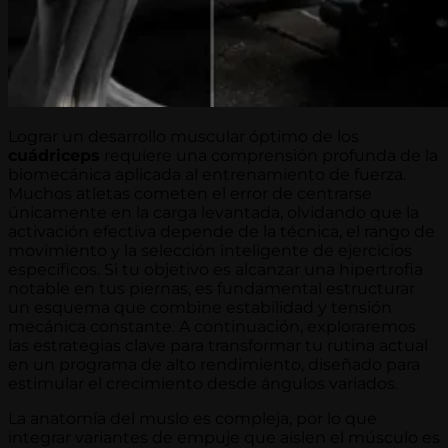
Lograr un desarrollo muscular óptimo de los
cuádriceps
requiere una comprensión profunda de la
biomecánica aplicada al entrenamiento de fuerza.
Muchos atletas cometen el error de centrarse
únicamente en la carga levantada, olvidando que la
activación efectiva depende de la técnica, el rango de
movimiento y la selección inteligente de ejercicios
específicos. Si tu objetivo es alcanzar una hipertrofia
notable en tus piernas, es fundamental estructurar
un esquema que combine estabilidad y tensión
mecánica constante. A continuación, exploraremos
las estrategias clave para transformar tu rutina actual
en un programa de alto rendimiento, diseñado para
estimular el crecimiento desde ángulos variados.
La anatomía del muslo es compleja, por lo que
integrar variantes de empuje que aíslen el músculo es