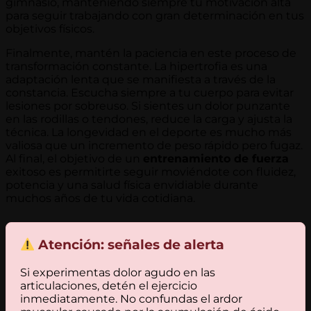
gimnasio, manteniendo siempre tu motivación alta
para seguir trabajando con gran determinación en tus
objetivos físicos.
Finalmente, mantén la paciencia en este proceso de
transformación constante. La hipertrofia es una
adaptación lenta que se manifiesta a través de la
constancia. Escucha siempre a tu cuerpo para evitar
lesiones por sobreuso. Si sientes un dolor punzante
en las rodillas o tendones, reduce la carga y ajusta la
técnica. La longevidad en el deporte es mucho más
valiosa que un incremento de peso rápido pero fugaz.
Al final, el objetivo de un
entrenamiento de fuerza
exitoso es permitirte seguir moviéndote con fluidez,
potencia y una salud física envidiable durante
muchos años de tu vida cotidiana.
Atención: señales de alerta
Si experimentas dolor agudo en las
articulaciones, detén el ejercicio
inmediatamente. No confundas el ardor