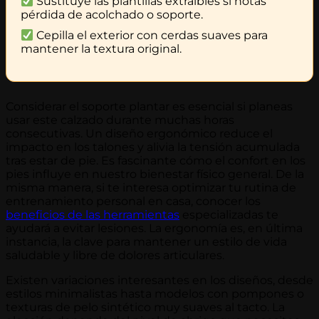
Sustituye las plantillas extraíbles si notas
pérdida de acolchado o soporte.
Cepilla el exterior con cerdas suaves para
mantener la textura original.
Considerar el soporte plantar es esencial si planeas
usar este calzado durante muchas horas
consecutivas. Un diseño ergonómico reduce el
impacto en los talones y alivia la tensión acumulada
tras estar de pie. Es fascinante cómo el confort en los
pies influye en nuestro bienestar físico general. De la
misma manera, si te interesa optimizar tu rutina de
entrenamiento personal en casa, conocer los
beneficios de las herramientas
especializadas te
ayudará a evitar lesiones. La ergonomía es, en última
instancia, la clave para mantener un estilo de vida
saludable y libre de dolores articulares.
Existen variaciones interesantes en los diseños, desde
estilos minimalistas hasta modelos con pompones o
texturas de pelo sintético muy suaves al tacto. La