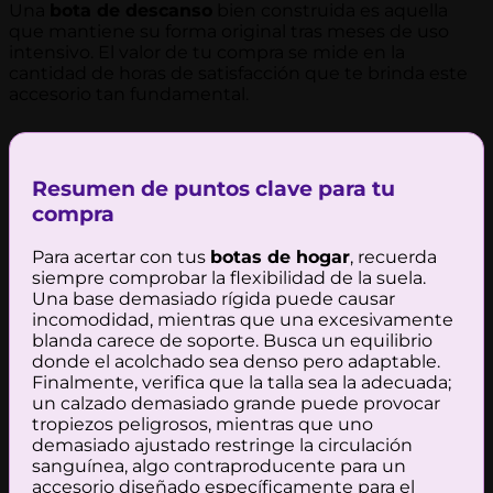
Una
bota de descanso
bien construida es aquella
que mantiene su forma original tras meses de uso
intensivo. El valor de tu compra se mide en la
cantidad de horas de satisfacción que te brinda este
accesorio tan fundamental.
Resumen de puntos clave para tu
compra
Para acertar con tus
botas de hogar
, recuerda
siempre comprobar la flexibilidad de la suela.
Una base demasiado rígida puede causar
incomodidad, mientras que una excesivamente
blanda carece de soporte. Busca un equilibrio
donde el acolchado sea denso pero adaptable.
Finalmente, verifica que la talla sea la adecuada;
un calzado demasiado grande puede provocar
tropiezos peligrosos, mientras que uno
demasiado ajustado restringe la circulación
sanguínea, algo contraproducente para un
accesorio diseñado específicamente para el