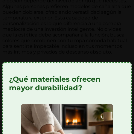
elección depende del nivel de abrigo que necesites.
Algunas personas prefieren modelos de caña alta que
pueden doblarse, ofreciendo versatilidad según la
temperatura exterior. Esta capacidad de
personalización es lo que diferencia a una compra
mediocre de una inversión inteligente. No olvides
que la estética debe acompañar a la función; busca
colores que combinen con tu ropa cómoda habitual
para sentirte impecable incluso en tus momentos
más íntimos y privados de descanso absoluto.
¿Qué materiales ofrecen
mayor durabilidad?