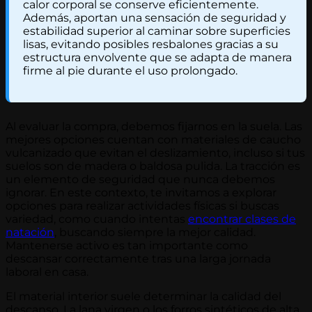
calor corporal se conserve eficientemente.
Además, aportan una sensación de seguridad y
estabilidad superior al caminar sobre superficies
lisas, evitando posibles resbalones gracias a su
estructura envolvente que se adapta de manera
firme al pie durante el uso prolongado.
Al evaluar la compra, debemos fijarnos en la suela. Las
mejores opciones cuentan con materiales de caucho
vulcanizado que evitan el deslizamiento, incluso si tus
suelos son de madera o baldosa pulida. La tracción es
un elemento de seguridad que nunca debemos
ignorar. En este contexto, te invitamos a explorar
opciones para realizar actividades físicas si buscas
variedad, como cuando intentas
encontrar clases de
natación
, buscando siempre la mejor calidad.
Mantenerse activo es tan importante como
descansar correctamente tras una larga jornada
laboral en casa.
El material interior suele determinar la calidad del
descanso. La lana virgen o los forros sintéticos de alta