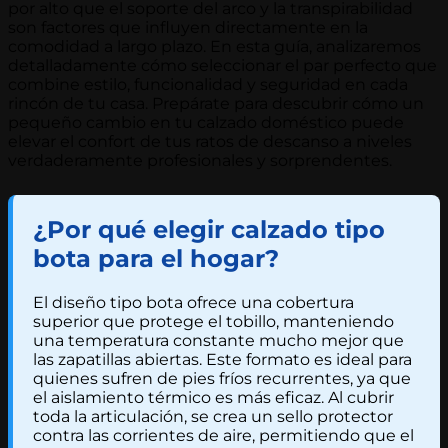
por alto que el soporte del arco y la transpirabilidad
son factores que influyen directamente en la
comodidad a largo plazo. En esta guía, analizaremos
detalladamente cómo seleccionar el par perfecto que
combine estilo, funcionalidad y seguridad en cada
rincón de tu casa. Prepárate para descubrir cómo un
pequeño cambio en tu calzado doméstico puede
elevar el confort de tus ratos de descanso a niveles
verdaderamente profesionales y sorprendentes.
¿Por qué elegir calzado tipo
bota para el hogar?
El diseño tipo bota ofrece una cobertura
superior que protege el tobillo, manteniendo
una temperatura constante mucho mejor que
las zapatillas abiertas. Este formato es ideal para
quienes sufren de pies fríos recurrentes, ya que
el aislamiento térmico es más eficaz. Al cubrir
toda la articulación, se crea un sello protector
contra las corrientes de aire, permitiendo que el