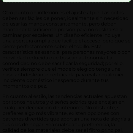
Otro punto de inflexión es el ajuste al pie. Las botas
deben ser fáciles de poner, idealmente sin necesidad
de usar las manos constantemente, pero deben
mantener la suficiente presión para no deslizarse al
caminar por escaleras. Un diseño eficiente incluye
una apertura amplia que facilite el acceso, pero que se
cierre perfectamente sobre el tobillo. Esta
característica es esencial para personas mayores o con
movilidad reducida que buscan autonomía. La
comodidad no debe sacrificar la seguridad; por ello,
verifica siempre que el modelo elegido tenga una
base antideslizante certificada para evitar cualquier
incidente doméstico inesperado durante tus
momentos de paz.
En cuanto al estilo, las tendencias actuales apuestan
por tonos neutros y diseños sobrios que encajan en
cualquier decoración de interiores. No obstante, si
prefieres algo más vibrante, existen opciones con
patrones divertidos que aportan una nota de alegría a
tus días de hogar. Sea cual sea tu preferencia, la
calidad de los materiales debe ser el filtro principal.