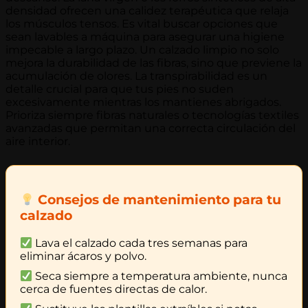
densidad ofrecen una calidez terapéutica que relaja
los músculos tensos. Es vital buscar opciones que
sean lavables a máquina para asegurar una higiene
impecable a largo plazo. Un calzado limpio no solo
mejora la durabilidad de las fibras, sino que previene la
acumulación de olores. La transpirabilidad es un
detalle crucial para que tus pies no suden
excesivamente mientras los mantienes abrigados.
Prioriza siempre fibras naturales o tecnologías textiles
avanzadas que permitan una correcta circulación del
aire interior.
Consejos de mantenimiento para tu
calzado
Lava el calzado cada tres semanas para
eliminar ácaros y polvo.
Seca siempre a temperatura ambiente, nunca
cerca de fuentes directas de calor.