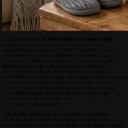
La búsqueda de las
botas estar por casa mujer
ideales puede transformar por completo tus
momentos de relax en el hogar. Cuando el frío se
hace presente, la necesidad de mantener los pies
cálidos y cómodos se convierte en una prioridad
absoluta para cualquier persona que valora el
bienestar diario. Estos accesorios no son simples
complementos, sino piezas clave para disfrutar de una
sensación de calidez inigualable. Elegir el material
correcto es fundamental para garantizar una larga
durabilidad mientras disfrutas de una suavidad
extrema en cada paso que das por tu residencia
durante el fin de semana.
Más allá de la estética, es necesario considerar
aspectos técnicos como la suela antideslizante o el
tipo de tejido interior. Muchas personas suelen pasar