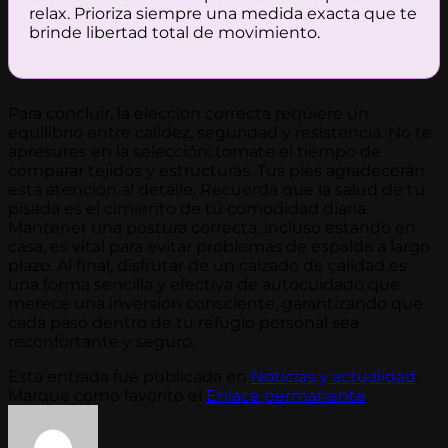
relax. Prioriza siempre una medida exacta que te
brinde libertad total de movimiento.
Para concluir, la elección correcta requiere un
equilibrio entre calidez, seguridad y resistencia. No te
apresures en la selección; tomate el tiempo de
comparar tejidos y estructuras. Tus pies agradecerán
esta atención al detalle. Recuerda que la salud de tu
pisada es el cimiento de tu comodidad diaria.
Mantener una postura correcta, incluso estando en
casa, es vital para evitar problemas de espalda a largo
plazo. Al final, disfrutar de un calzado de calidad es
una forma sencilla y efectiva de autocuidado que
merece una inversión consciente, garantizando que
cada paso dentro de tu refugio personal sea
reconfortante y seguro.
Esta entrada fue publicada en
Noticias y actualidad
.
Marque como favorito el
Enlace permanente
.