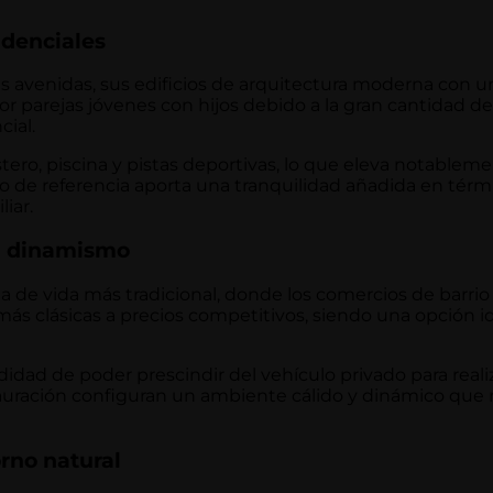
idenciales
as avenidas, sus edificios de arquitectura moderna con u
r parejas jóvenes con hijos debido a la gran cantidad de
cial.
stero, piscina y pistas deportivas, lo que eleva notablem
co de referencia aporta una tranquilidad añadida en térm
iar.
su dinamismo
ia de vida más tradicional, donde los comercios de barrio 
más clásicas a precios competitivos, siendo una opción i
odidad de poder prescindir del vehículo privado para reali
stauración configuran un ambiente cálido y dinámico que r
rno natural