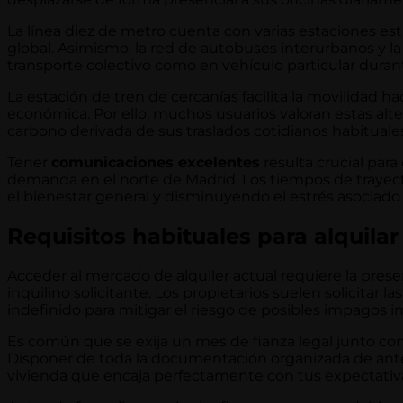
La línea diez de metro cuenta con varias estaciones est
global. Asimismo, la red de autobuses interurbanos y l
transporte colectivo como en vehículo particular durant
La estación de tren de cercanías facilita la movilidad
económica. Por ello, muchos usuarios valoran estas alt
carbono derivada de sus traslados cotidianos habituales
Tener
comunicaciones excelentes
resulta crucial para
demanda en el norte de Madrid. Los tiempos de traye
el bienestar general y disminuyendo el estrés asociado a
Requisitos habituales para alquilar
Acceder al mercado de alquiler actual requiere la pr
inquilino solicitante. Los propietarios suelen solicitar l
indefinido para mitigar el riesgo de posibles impagos i
Es común que se exija un mes de fianza legal junto con
Disponer de toda la documentación organizada de ant
vivienda que encaja perfectamente con tus expectativa