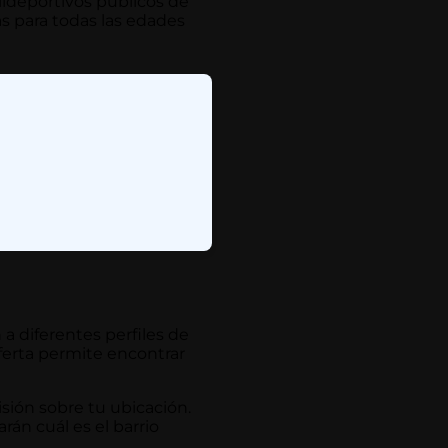
lideportivos públicos de
as para todas las edades
a diferentes perfiles de
oferta permite encontrar
sión sobre tu ubicación.
rán cuál es el barrio