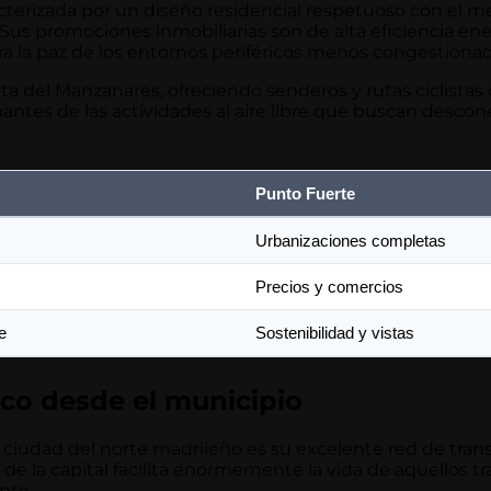
acterizada por un diseño residencial respetuoso con el 
Sus promociones inmobiliarias son de alta eficiencia ene
a la paz de los entornos periféricos menos congestionad
lta del Manzanares, ofreciendo senderos y rutas ciclista
mantes de las actividades al aire libre que buscan descon
Punto Fuerte
Urbanizaciones completas
Precios y comercios
e
Sostenibilidad y vistas
co desde el municipio
a ciudad del norte madrileño es su excelente red de tra
o de la capital facilita enormemente la vida de aquellos
nte.