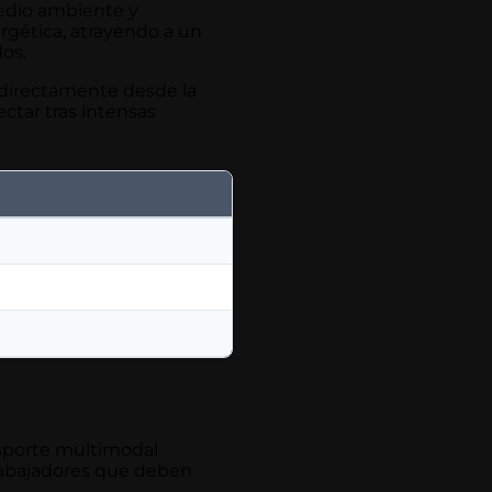
medio ambiente y
rgética, atrayendo a un
os.
s directamente desde la
ectar tras intensas
nsporte multimodal
 trabajadores que deben