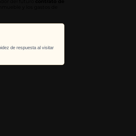
ador del futuro
contrato de
inmueble y los gastos de
idez de respuesta al visitar