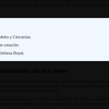
ada que envidiar a las grandes capitales, contando con po
 se vuelve activa, saludable y llena de opciones recreativ
Metro y Cercanías.
te creación.
 Dehesa Boyal.
 sebastián de los reyes
istritos con personalidades muy marcadas que se adaptan 
ales hasta los nuevos barrios de diseño vanguardista, la 
espacio y presupuesto general.
icas valoras más en tu día a día antes de tomar una deci
egios disponibles o la tranquilidad del entorno determina