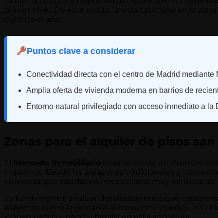
La oferta cultural y deportiva del municipio no tiene n
primer nivel. De este modo, la vida cotidiana en la zona
durante el año.
Puntos clave a considerar
Conectividad directa con el centro de Madrid mediante 
Amplia oferta de vivienda moderna en barrios de recien
Entorno natural privilegiado con acceso inmediato a la
Zonas para el alquiler de pisos san
El
mercado inmobiliario
local se divide en diversos d
inquilinos. Desde las áreas más tradicionales y comerci
viviendas que satisfacen necesidades muy variadas de 
Es fundamental analizar detalladamente qué característ
Aspectos como la cercanía al transporte público, los col
idóneo para ti y para tu familia en esta andadura.