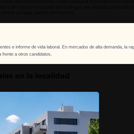
evisar minuciosamente cada cláusula incluida en el borr
os con los suministros de energía, las reparaciones del 
 entre ambas partes firmantes.
ientes e informe de vida laboral. En mercados de alta demanda, la rap
ja frente a otros candidatos.
les en la localidad