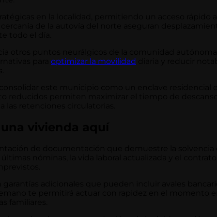
ratégicas en la localidad, permitiendo un acceso rápido 
a cercanía de la autovía del norte aseguran desplazamien
e todo el día.
 hacia otros puntos neurálgicos de la comunidad autónoma
ernativas para
optimizar la movilidad
diaria y reducir not
.
 consolidar este municipio como un enclave residencial e
cto reducidos permiten maximizar el tiempo de descans
 las retenciones circulatorias.
 una vivienda aquí
esentación de documentación que demuestre la solvencia
as últimas nóminas, la vida laboral actualizada y el contrat
mprevistos.
 garantías adicionales que pueden incluir avales bancari
emano te permitirá actuar con rapidez en el momento e
s familiares.