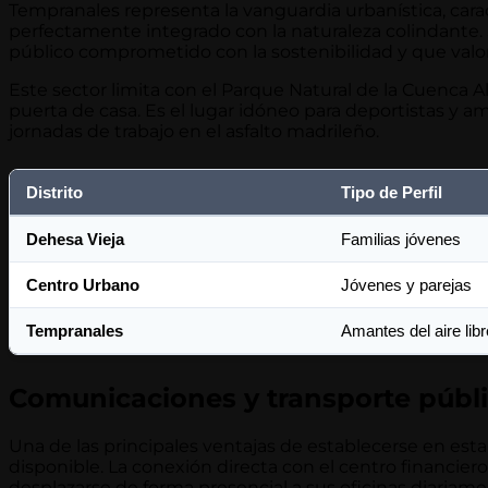
Tempranales representa la vanguardia urbanística, car
perfectamente integrado con la naturaleza colindante. 
público comprometido con la sostenibilidad y que valor
Este sector limita con el Parque Natural de la Cuenca A
puerta de casa. Es el lugar idóneo para deportistas y a
jornadas de trabajo en el asfalto madrileño.
Distrito
Tipo de Perfil
Dehesa Vieja
Familias jóvenes
Centro Urbano
Jóvenes y parejas
Tempranales
Amantes del aire libr
Comunicaciones y transporte públi
Una de las principales ventajas de establecerse en est
disponible. La conexión directa con el centro financier
desplazarse de forma presencial a sus oficinas diariame