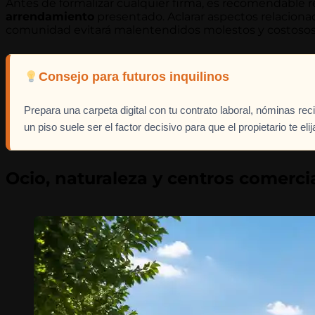
Antes de formalizar cualquier firma, es recomendable r
arrendamiento
presentado. Aclarar aspectos relacionad
comunidad evitará malentendidos molestos y costosos
Consejo para futuros inquilinos
Prepara una carpeta digital con tu contrato laboral, nóminas rec
un piso suele ser el factor decisivo para que el propietario te eli
Ocio, naturaleza y centros comercia