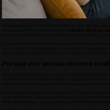
Establecerse en el norte de Madrid es una opción cada
con la capital. En este contexto, el
alquiler de pisos s
jóvenes profesionales y estudiantes que desean un e
Esta vibrante localidad ofrece un excelente equilibrio en
sus residentes. En las siguientes secciones, exploraremo
destino para establecer tu próximo hogar de forma est
Por qué vivir en esta vibrante loca
Esta localidad destaca por una excelente planificació
baja densidad. Sus calles limpias, sus parques infantile
sumamente atractivo para comenzar un proyecto familiar
Además de su ambiente residencial, la ciudad alberga
local de calidad. Esto reduce la necesidad de desplazami
más tiempo libre y una conciliación familiar verdadera