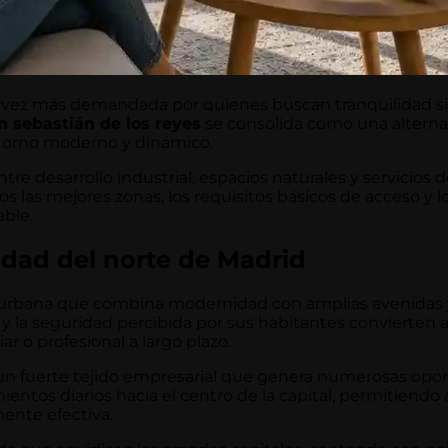
 vez más demandada por quienes buscan tranquilidad sin
an sebastián de los reyes
se consolida como una alternati
ntorno moderno y dinámico.
tre desarrollo industrial, espacios naturales y servicios 
s las mejores zonas, los requisitos básicos de acceso y l
able.
lidad del norte de Madrid
n urbana que combina modernidad con amplias avenidas 
s y la seguridad percibida por sus habitantes convierten 
 o profesional a largo plazo.
 un fuerte tejido empresarial que genera numerosas op
entos diarios hacia el centro de la capital, permitiendo a
mente efectiva.