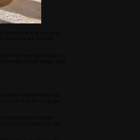
 renunciar a la cercanía
va ideal para familias,
de primer nivel para todos
os beneficios de elegir este
y zonas residenciales de
a esta ciudad en un lugar
ortunidades de empleo
 los vecinos disfrutar de