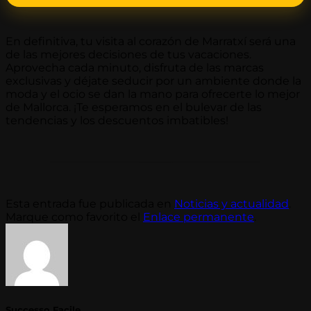
En definitiva, tu visita al corazón de Marratxí será una
de las mejores decisiones de tus vacaciones.
Aprovecha cada minuto, disfruta de las marcas
exclusivas y déjate seducir por un ambiente donde la
moda y el ocio se dan la mano para ofrecerte lo mejor
de Mallorca. ¡Te esperamos en el bulevar de las
tendencias y los descuentos imbatibles!
Esta entrada fue publicada en
Noticias y actualidad
.
Marque como favorito el
Enlace permanente
.
Successo Facile