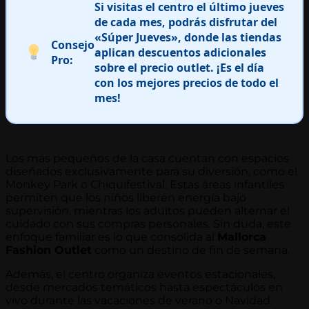
Si visitas el centro el último jueves
de cada mes, podrás disfrutar del
«Súper Jueves», donde las tiendas
Consejo
aplican descuentos adicionales
Pro:
sobre el precio outlet. ¡Es el día
con los mejores precios de todo el
mes!
Los más pequeños de la casa cuentan con espacios
diseñados exclusivamente para su diversión, como el
Monkey Park o Chiquifestival. Estas áreas infantiles
permiten que los niños liberen energía bajo
supervisión, mientras los adultos pueden alternar el
cuidado con sus compras personales. Sin duda, este
enfoque familiar es lo que consolida al
Mallorca
Fashion Outlet
como un destino de fin de semana.
Además, el centro organiza eventos estacionales,
desde mercados temáticos hasta espectáculos en
vivo durante las vacaciones de verano o Navidad.