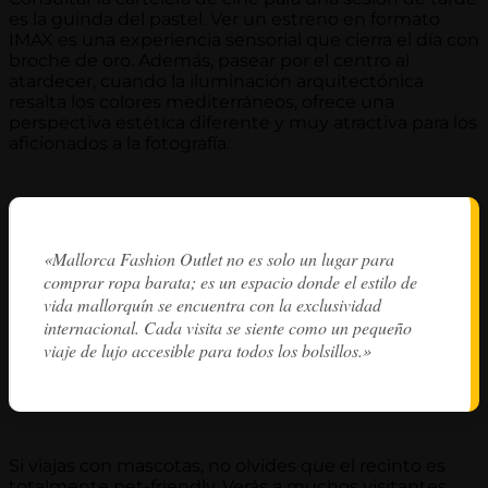
es la guinda del pastel. Ver un estreno en formato
IMAX es una experiencia sensorial que cierra el día con
broche de oro. Además, pasear por el centro al
atardecer, cuando la iluminación arquitectónica
resalta los colores mediterráneos, ofrece una
perspectiva estética diferente y muy atractiva para los
aficionados a la fotografía.
«Mallorca Fashion Outlet no es solo un lugar para
comprar ropa barata; es un espacio donde el estilo de
vida mallorquín se encuentra con la exclusividad
internacional. Cada visita se siente como un pequeño
viaje de lujo accesible para todos los bolsillos.»
Si viajas con mascotas, no olvides que el recinto es
totalmente pet-friendly. Verás a muchos visitantes