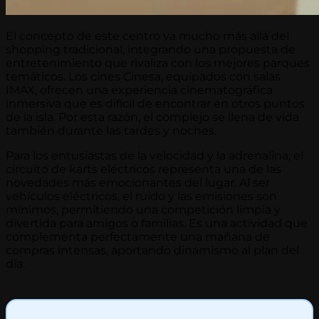
El concepto de este centro va mucho más allá del
shopping tradicional, integrando una propuesta de
entretenimiento que rivaliza con los mejores parques
temáticos. Los cines Cinesa, equipados con salas
IMAX, ofrecen una experiencia cinematográfica
inmersiva que es difícil de encontrar en otros puntos
de la isla. Por esta razón, el complejo se llena de vida
también durante las tardes y noches.
Para los entusiastas de la velocidad y la adrenalina, el
circuito de karts eléctricos representa una de las
novedades más emocionantes del lugar. Al ser
vehículos eléctricos, el ruido y las emisiones son
mínimos, permitiendo una competición limpia y
divertida para amigos o familias. Es una actividad que
complementa perfectamente una mañana de
compras intensas, aportando dinamismo al plan del
día.