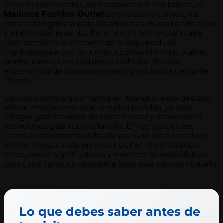
Si estás planeando una escapada a la isla balear, el
Mallorca Fashion Outlet
se posiciona como una
parada obligatoria para los amantes de las tendencias
y el entretenimiento. Este centro comercial al aire
libre combina el encanto de la arquitectura
mediterránea con una oferta comercial inigualable,
permitiendo a los visitantes disfrutar de una
experiencia de compra relajada y exclusiva cerca de
Palma.
Ubicado estratégicamente en Marratxí, este destino
ofrece mucho más que simples tiendas, ya que
integra gastronomía de primer nivel y actividades
recreativas para toda la familia. En las siguientes
líneas, exploraremos a fondo por qué este recinto es
el líder indiscutible en moda outlet, garantizando
descuentos significativos y momentos inolvidables
para cada turista o residente local que decida visitarlo.
Lo que debes saber antes de