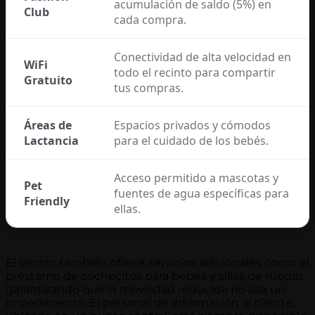
acumulación de saldo (5%) en
Club
cada compra.
Conectividad de alta velocidad en
WiFi
todo el recinto para compartir
Gratuito
tus compras.
Áreas de
Espacios privados y cómodos
Lactancia
para el cuidado de los bebés.
Acceso permitido a mascotas y
Pet
fuentes de agua específicas para
Friendly
ellas.
El centro también ofrece servicios adicionales como el
préstamo de cochecitos para bebés y sillas de ruedas,
garantizando que la movilidad reducida no sea un
impedimento. El personal de información al cliente,