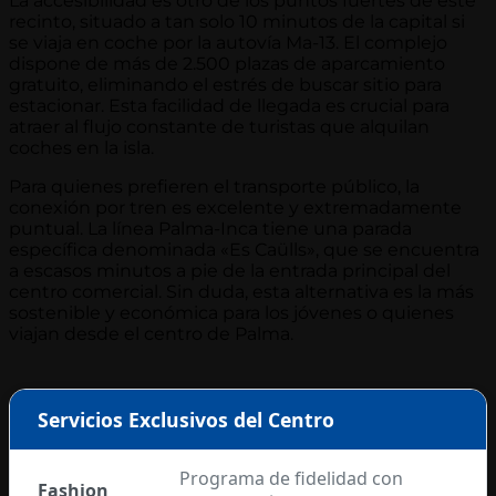
La accesibilidad es otro de los puntos fuertes de este
recinto, situado a tan solo 10 minutos de la capital si
se viaja en coche por la autovía Ma-13. El complejo
dispone de más de 2.500 plazas de aparcamiento
gratuito, eliminando el estrés de buscar sitio para
estacionar. Esta facilidad de llegada es crucial para
atraer al flujo constante de turistas que alquilan
coches en la isla.
Para quienes prefieren el transporte público, la
conexión por tren es excelente y extremadamente
puntual. La línea Palma-Inca tiene una parada
específica denominada «Es Caülls», que se encuentra
a escasos minutos a pie de la entrada principal del
centro comercial. Sin duda, esta alternativa es la más
sostenible y económica para los jóvenes o quienes
viajan desde el centro de Palma.
Servicios Exclusivos del Centro
Programa de fidelidad con
Fashion