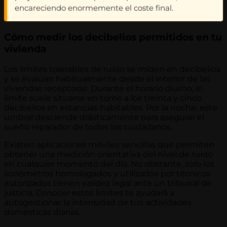
encareciendo enormemente el coste final.
Cómo medir los decibelios permitidos en tu
vivienda
Los límites tolerables de ruido se miden en decibelios
y se evalúan habitualmente desde el interior de las
viviendas receptoras. Durante el horario diurno, el
límite suele situarse en torno a los treinta y cinco
decibelios en estancias habitables. Por la noche, este
umbral desciende drásticamente para asegurar el
sueño reparador de todos los ciudadanos.
Existen aplicaciones móviles sencillas que permiten
obtener una medición orientativa del nivel de ruido
en cualquier momento del día. No obstante, solo los
sonómetros homologados y utilizados por técnicos
autorizados tienen validez legal ante un tribunal de
justicia. Conocer estos límites te ayudará a
autogestionar la intensidad de tus actividades
domésticas diarias.