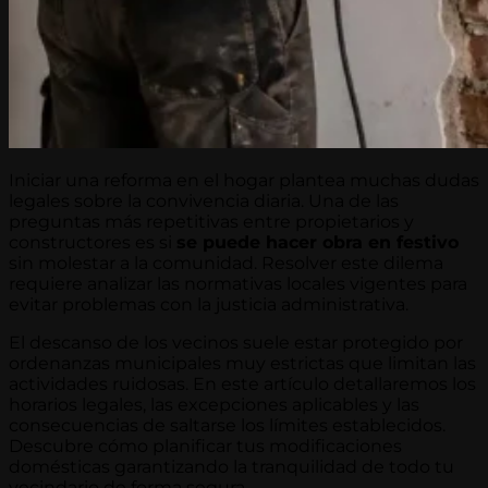
Iniciar una reforma en el hogar plantea muchas dudas
legales sobre la convivencia diaria. Una de las
preguntas más repetitivas entre propietarios y
constructores es si
se puede hacer obra en festivo
sin molestar a la comunidad. Resolver este dilema
requiere analizar las normativas locales vigentes para
evitar problemas con la justicia administrativa.
El descanso de los vecinos suele estar protegido por
ordenanzas municipales muy estrictas que limitan las
actividades ruidosas. En este artículo detallaremos los
horarios legales, las excepciones aplicables y las
consecuencias de saltarse los límites establecidos.
Descubre cómo planificar tus modificaciones
domésticas garantizando la tranquilidad de todo tu
vecindario de forma segura.