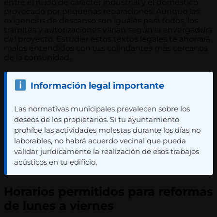
entre el ruido de carácter industrial y el doméstico
provocado por pequeñas reparaciones. Aunque las
exigencias de descanso son iguales para todos, los
trámites y autorizaciones varían según la envergadura
del proyecto. Estudiar estos textos legales te ahorrará
malos entendidos con tus colindantes más cercanos
de la comunidad.
Información legal importante
Las normativas municipales prevalecen sobre los
deseos de los propietarios. Si tu ayuntamiento
prohíbe las actividades molestas durante los días no
laborables, no habrá acuerdo vecinal que pueda
validar jurídicamente la realización de esos trabajos
acústicos en tu edificio.
Horarios permitidos para reformas
de lunes a viernes