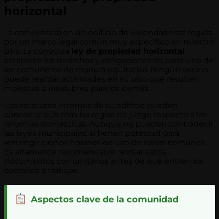
horizontal
La convivencia en un edificio de viviendas está regida
por un marco legal común muy específico en nuestro
país. La conocida
ley de propiedad horizontal
establece los derechos y obligaciones de cada uno de
los comuneros de manera equitativa. Ningún vecino
puede realizar actividades en su piso que resulten
molestas o insalubres para los demás.
Los estatutos internos de tu edificio pueden
concretar aún más las reglas de juego respecto a las
reformas domésticas. Aunque no pueden contradecir
las leyes municipales, sí tienen potestad para
restringir ciertos horarios de uso de zonas comunes.
Es altamente recomendable revisar estos
documentos comunitarios antes de que entren los
operarios a trabajar.
Aspectos clave de la comunidad