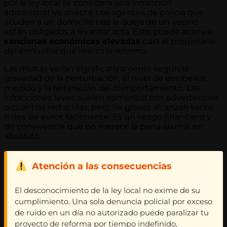
por la ley local se considera una infracción
administrativa directa. Los agentes de policía que
acuden a un domicilio tras la queja de un vecino
están obligados a levantar acta. Esto puede acarrear
sanciones económicas elevadas
para el propietario
del inmueble que realiza la reforma.
Las multas varían significativamente según la
gravedad de la perturbación, el nivel de decibelios
medido y la reiteración del comportamiento. Las
infracciones leves suelen comenzar con advertencias
o cuantías reducidas, pero las graves alcanzan varios
miles de euros fácilmente. Es un riesgo financiero y
de convivencia que no merece la pena asumir en
absoluto.
Atención a las consecuencias
El desconocimiento de la ley local no exime de su
cumplimiento. Una sola denuncia policial por exceso
de ruido en un día no autorizado puede paralizar tu
proyecto de reforma por tiempo indefinido,