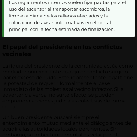
Los reglamentos internos suelen fijar pautas para el
uso del ascensor al transportar escombros, la
limpieza diaria de los rellanos afectados y la
colocación de avisos informativos en el portal
principal con la fecha estimada de finalización.
El papel del presidente en los conflictos
vecinales
La figura del presidente de la comunidad actúa como
mediador principal ante cualquier conflicto surgido
por el exceso de ruido. Este representante legal tiene
la potestad de requerir formalmente el cese
inmediato de las molestias al vecino infractor. Si la
advertencia verbal no surte efecto, se pueden
emprender acciones judiciales colectivas de forma
oficial.
Un buen presidente buscará siempre el
entendimiento mutuo mediante el diálogo antes de
acudir a las autoridades locales pertinentes. Sin
embargo, su deber fundamental es velar por el