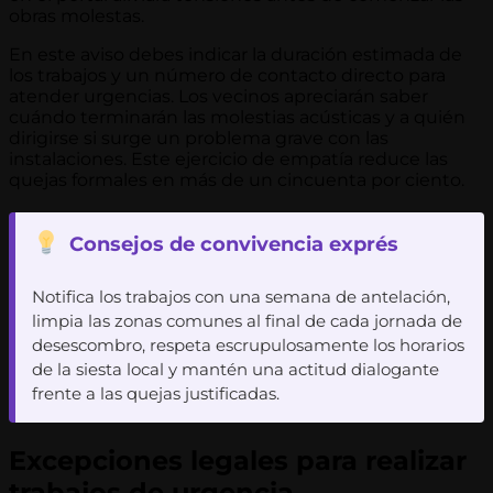
obras molestas.
En este aviso debes indicar la duración estimada de
los trabajos y un número de contacto directo para
atender urgencias. Los vecinos apreciarán saber
cuándo terminarán las molestias acústicas y a quién
dirigirse si surge un problema grave con las
instalaciones. Este ejercicio de empatía reduce las
quejas formales en más de un cincuenta por ciento.
Consejos de convivencia exprés
Notifica los trabajos con una semana de antelación,
limpia las zonas comunes al final de cada jornada de
desescombro, respeta escrupulosamente los horarios
de la siesta local y mantén una actitud dialogante
frente a las quejas justificadas.
Excepciones legales para realizar
trabajos de urgencia