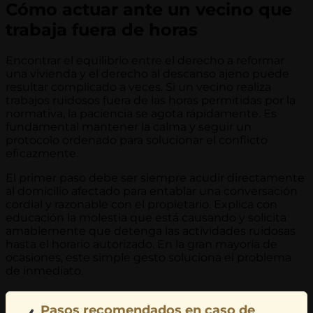
Cómo actuar ante un vecino que
trabaja fuera de horas
Encontrar el equilibrio entre el derecho a reformar
una vivienda y el derecho al descanso ajeno puede
resultar complicado a veces. Si un vecino realiza
trabajos ruidosos fuera de las horas permitidas por la
normativa, la paciencia se agota rápidamente. Es
fundamental mantener la calma y seguir un
protocolo ordenado para solucionar el conflicto
eficazmente.
El primer paso debe ser siempre acudir directamente
al domicilio afectado para entablar una conversación
cordial y razonable con el propietario. Explica con
educación la molestia que está causando y solicita
amablemente que detenga las actividades ruidosas
hasta el horario autorizado. En la gran mayoría de
ocasiones, este simple gesto soluciona el problema
de inmediato.
Pasos recomendados en caso de