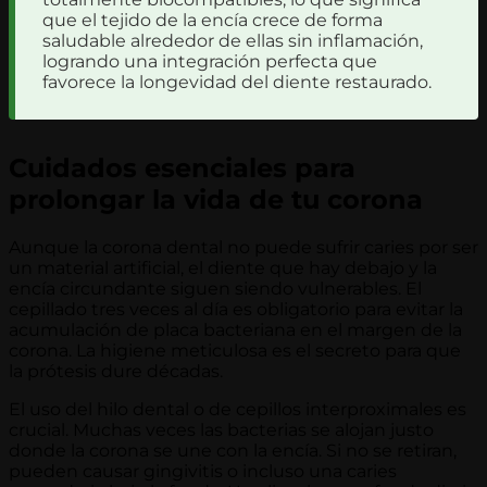
que el tejido de la encía crece de forma
saludable alrededor de ellas sin inflamación,
logrando una integración perfecta que
favorece la longevidad del diente restaurado.
Cuidados esenciales para
prolongar la vida de tu corona
Aunque la corona dental no puede sufrir caries por ser
un material artificial, el diente que hay debajo y la
encía circundante siguen siendo vulnerables. El
cepillado tres veces al día es obligatorio para evitar la
acumulación de placa bacteriana en el margen de la
corona. La higiene meticulosa es el secreto para que
la prótesis dure décadas.
El uso del hilo dental o de cepillos interproximales es
crucial. Muchas veces las bacterias se alojan justo
donde la corona se une con la encía. Si no se retiran,
pueden causar gingivitis o incluso una caries