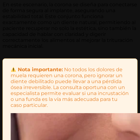
En este escenario, la corona se diseña para conectarse
de forma segura al implante, asegurando una
estabilidad total. Este conjunto funciona
exactamente como un diente natural, permitiendo al
paciente recuperar no solo la estética, sino también la
capacidad de hablar con claridad y digerir
correctamente los alimentos al mejorar la trituración
mecánica inicial.
Nota importante:
No todos los dolores de
muela requieren una corona, pero ignorar un
diente debilitado puede llevar a una pérdida
ósea irreversible. La consulta oportuna con un
especialista permite evaluar si una incrustación
o una funda es la vía más adecuada para tu
caso particular.