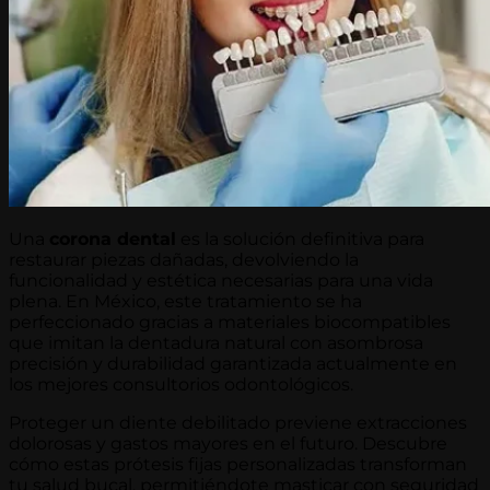
Una
corona dental
es la solución definitiva para
restaurar piezas dañadas, devolviendo la
funcionalidad y estética necesarias para una vida
plena. En México, este tratamiento se ha
perfeccionado gracias a materiales biocompatibles
que imitan la dentadura natural con asombrosa
precisión y durabilidad garantizada actualmente en
los mejores consultorios odontológicos.
Proteger un diente debilitado previene extracciones
dolorosas y gastos mayores en el futuro. Descubre
cómo estas prótesis fijas personalizadas transforman
tu salud bucal, permitiéndote masticar con seguridad