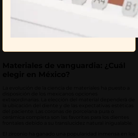
Materiales de vanguardia: ¿Cuál
elegir en México?
La evolución de la ciencia de materiales ha puesto a
disposición de los mexicanos opciones
extraordinarias. La elección del material dependerá de
la ubicación del diente y de las expectativas estéticas
del paciente. Las coronas de porcelana pura o
cerámica completa son las favoritas para los dientes
frontales debido a su translucidez natural inigualable.
El zirconio ha ganado una popularidad inmensa en los