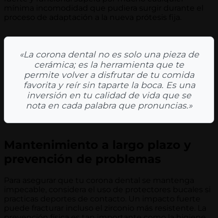
mínima incomodidad que pudiera surgir durante el
proceso de adaptación a la nueva prótesis fija.
«La corona dental no es solo una pieza de
cerámica; es la herramienta que te
permite volver a disfrutar de tu comida
favorita y reír sin taparte la boca. Es una
inversión en tu calidad de vida que se
nota en cada palabra que pronuncias.»
Mantenimiento a largo plazo y
prevención de problemas
Para asegurar que tu corona dental se mantenga
impecable, considera el uso de protectores bucales si
practicas deportes de contacto. Un impacto fuerte
puede fracturar incluso el zirconio más resistente. La
prevención física es tan importante como la higiene