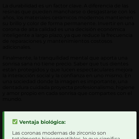
La durabilidad es un factor clave. A diferencia de las
resinas que pueden mancharse o desgastarse con los
años, los materiales cerámicos modernos mantienen
su brillo y color de forma permanente. Invertir en una
corona de alta calidad es una decisión económica
inteligente a largo plazo, ya que reduce la frecuencia
de reparaciones y mantenimientos costosos
adicionales.
Finalmente, la tranquilidad mental que aporta una
sonrisa sana no tiene precio. Saber que tus dientes
están protegidos y que lucen espectaculares mejora
la interacción social y la confianza en uno mismo. En
una sociedad donde la imagen es importante, una
dentadura cuidada proyecta profesionalismo, higiene
y amor propio en cada sonrisa que compartes con el
mundo.
Ventaja biológica:
Las coronas modernas de zirconio son
totalmente biocompatibles, lo que significa