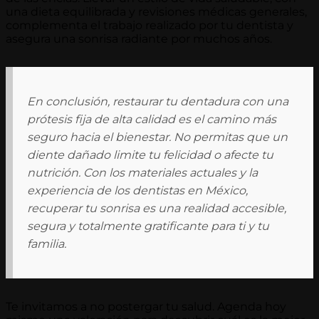
una dieta equilibrada y revisiones médicas generales,
complementa el trabajo realizado por tu dentista y
asegura una sonrisa radiante por muchos años.
En conclusión, restaurar tu dentadura con una
prótesis fija de alta calidad es el camino más
seguro hacia el bienestar. No permitas que un
diente dañado limite tu felicidad o afecte tu
nutrición. Con los materiales actuales y la
experiencia de los dentistas en México,
recuperar tu sonrisa es una realidad accesible,
segura y totalmente gratificante para ti y tu
familia.
Te invitamos a no postergar tu salud. Agenda hoy