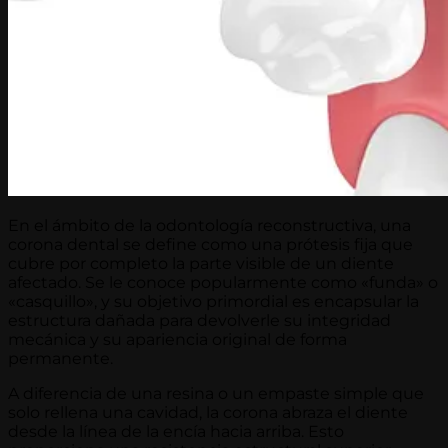
En el ámbito de la odontología reconstructiva, una
corona dental se define como una prótesis fija que
cubre por completo la parte visible de un diente
afectado. Se le conoce popularmente como «funda» o
«casquillo», y su objetivo primordial es encapsular la
estructura dañada para devolverle su integridad
mecánica y su apariencia original de forma
permanente.
A diferencia de una resina o un empaste simple que
solo rellena una cavidad, la corona abraza el diente
desde la línea de la encía hacia arriba. Esto