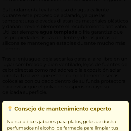
Es fundamental evitar el uso de agua caliente
durante este proceso de aclarado, ya que las
temperaturas elevadas dilatan los materiales plásticos
y dañan irreversiblemente el recubrimiento antivaho.
Utilizar siempre
agua templada
o fría garantiza que
las propiedades físicas del lente y de las juntas de
silicona se mantengan estables durante mucho más
tiempo.
Tras el enjuague, deja secar las gafas al aire libre en un
lugar sombreado y bien ventilado, lejos de fuentes de
calor directas como radiadores o la exposición solar
directa. Una vez que estén completamente secas,
colócalas con cuidado dentro de su funda protectora
para evitar que el polvo en suspensión raye su
delicada superficie.
Consejo de mantenimiento experto
Nunca utilices jabones para platos, geles de ducha
perfumados ni alcohol de farmacia para limpiar tus