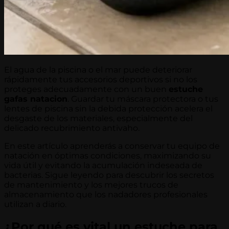
El agua de la piscina o el mar puede deteriorar
rápidamente tus accesorios deportivos si no los
proteges adecuadamente con un buen
estuche
gafas natacion
. Guardar tu máscara protectora o tus
lentes de piscina sin la debida protección acelera el
desgaste de los materiales, especialmente del
delicado recubrimiento antivaho.
En este artículo aprenderás a conservar tu equipo de
natación en óptimas condiciones, maximizando su
vida útil y evitando la acumulación indeseada de
bacterias. Sigue leyendo para descubrir los secretos
de mantenimiento y los mejores trucos de
almacenamiento que los nadadores profesionales
utilizan a diario.
¿Por qué es vital un estuche para