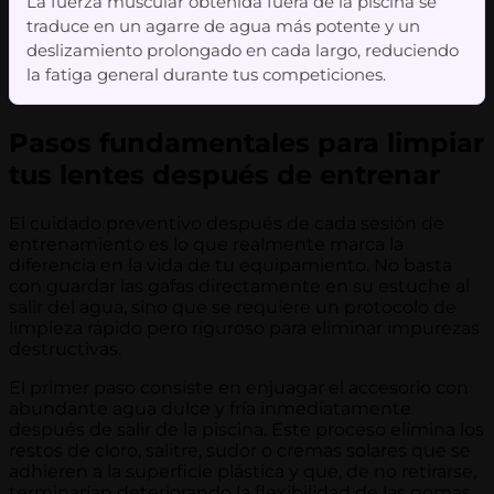
La fuerza muscular obtenida fuera de la piscina se
traduce en un agarre de agua más potente y un
deslizamiento prolongado en cada largo, reduciendo
la fatiga general durante tus competiciones.
Pasos fundamentales para limpiar
tus lentes después de entrenar
El cuidado preventivo después de cada sesión de
entrenamiento es lo que realmente marca la
diferencia en la vida de tu equipamiento. No basta
con guardar las gafas directamente en su estuche al
salir del agua, sino que se requiere un protocolo de
limpieza rápido pero riguroso para eliminar impurezas
destructivas.
El primer paso consiste en enjuagar el accesorio con
abundante agua dulce y fría inmediatamente
después de salir de la piscina. Este proceso elimina los
restos de cloro, salitre, sudor o cremas solares que se
adhieren a la superficie plástica y que, de no retirarse,
terminarían deteriorando la flexibilidad de las gomas.