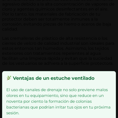
agresivo debido a la alta concentración de vapores de
cloro y agentes químicos desinfectantes en el aire.
Por lo tanto, los materiales de fabricación de tu
protector deben ser totalmente inmunes a la
corrosión, evitando piezas de hierro o aceros de baja
calidad.
Las cremalleras de plástico de alta resistencia o los
cierres de velcro de calidad industrial son ideales para
estos entornos tan húmedos. Asimismo, los tejidos
exteriores con tratamientos repelentes al agua
facilitan una limpieza rápida y evitan que la suciedad
de los vestuarios se adhiera a la superficie protectora.
Ventajas de un estuche ventilado
El uso de canales de drenaje no solo previene malos
olores en tu equipamiento, sino que reduce en un
noventa por ciento la formación de colonias
bacterianas que podrían irritar tus ojos en tu próxima
sesión.