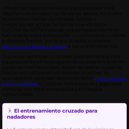
Una de las mejores herramientas para lograr este
objetivo son los sistemas de barras aéreas, los cuales
te permiten realizar dominadas, fondos y
suspensiones activas de forma muy eficiente.
Ejecutar de forma habitual una completa rutina de
fuerza te ayudará a desarrollar unos hombros estables
y dorsales fuertes, por lo que puedes incorporar
ejercicios en barras paralelas
a tus entrenamientos.
Si quieres optimizar tu tiempo, puedes instalar este
equipamiento en tu propia vivienda para entrenar en
cualquier momento libre. Antes de realizar cualquier
fijación estructural en tus paredes o techos, te
aconsejamos aprender detalladamente
cómo instalar
barras paralelas
en casa de forma segura y legal para
entrenar con total tranquilidad y sin riesgos
estructurales.
El entrenamiento cruzado para
nadadores