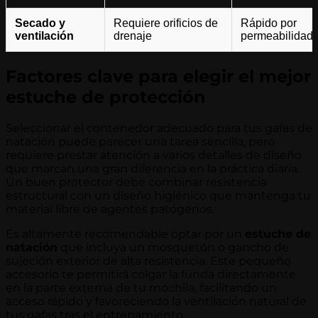
Secado y
Requiere orificios de
Rápido por
ventilación
drenaje
permeabilidad 
Factores clave para elegir el mejor
estuche de protección
Seleccionar el contenedor adecuado para tus gafas de
natación puede parecer una tarea sencilla, pero
requiere prestar atención a varios detalles de diseño
que marcan una gran diferencia en la práctica diaria.
Un buen protector debe combinar resistencia
estructural con un diseño higiénico que mantenga tu
material libre de agentes patógenos.
Es altamente recomendable optar por un
estuche de
natación
que incluya un mosquetón o gancho de
sujeción exterior de alta resistencia. Este pequeño
accesorio te permitirá colgar la funda directamente
en la parte externa de tu mochila, facilitando un
acceso rápido y favoreciendo la ventilación natural de
tus gafas tras el entrenamiento.