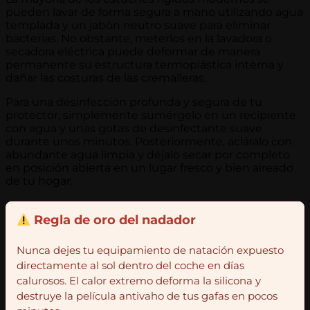
pueden lavar de forma segura a mano utilizando agua
templada y un jabón neutro suave para eliminar
bacterias. No obstante, meterlos en la lavadora o
secadora eléctrica puede deformar de manera
permanente su estructura termoplástica interna y
dañar las costuras de las cremalleras.
Para una desinfección profunda y segura de tu
protector, simplemente sumérgelo en un recipiente
con agua y unas gotas de desinfectante suave
durante unos minutos. Posteriormente, acláralo con
abundante agua limpia y déjalo secar por completo
en posición abierta en un lugar fresco y bien aireado
de tu hogar.
Regla de oro del nadador
Nunca dejes tu equipamiento de natación expuesto
directamente al sol dentro del coche en días
calurosos. El calor extremo deforma la silicona y
destruye la película antivaho de tus gafas en pocos