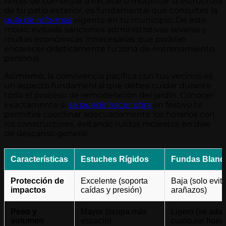
Antes de comenzar a excavar o modificar la estructura
de tu patio exterior, es fundamental que consultes la
guía de reformas
vigente en tu municipio. De este
modo, evitarás sanciones administrativas severas y
multas económicas innecesarias que podrían
encarecer drásticamente tu zona de entrenamiento
personal.
Asimismo, la convivencia pacífica con tus vecinos es
un aspecto fundamental que debes cuidar durante
todo el proceso de remodelación del jardín. Conocer
exactamente si
se puede hacer obra
en festivo te
permitirá coordinar adecuadamente los horarios con
los constructores, evitando ruidos molestos en días
de descanso general.
Características
Estuches Rígidos
Fundas Bland
Protección de
Excelente (soporta
Baja (solo evit
impactos
caídas y presión)
arañazos)
Peso y
Mayor (ocupa más
Ligero (se adap
volumen
espacio)
cualquier huec