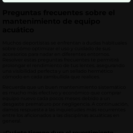
Preguntas frecuentes sobre el
mantenimiento de equipo
acuático
Muchos deportistas se enfrentan a dudas habituales
sobre cómo optimizar el uso y cuidado de sus
accesorios para nadar en diferentes entornos.
Resolver estas preguntas frecuentes te permitirá
prolongar el rendimiento de tus lentes, asegurando
una visibilidad perfecta y un sellado hermético
cómodo en cada zambullida que realices.
Recuerda que un buen mantenimiento sistemático
es mucho más efectivo y económico que comprar
equipo nuevo cada pocos meses debido a un
desgaste prematuro por negligencia. A continuación,
damos respuesta a las inquietudes más recurrentes
entre los aficionados a las disciplinas acuáticas en
general.
¿Cuánto tiempo dura el revestimiento