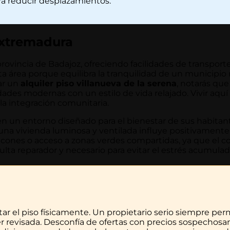
ara reducir desplazamientos.
Extremadura
rovincia de Badajoz, ofreciendo facilidades de transporte
ta área porque equilibra la tranquilidad de un municipio
ar un
alquiler piso villanueva de la serena
, notarás que
es modernas con un estilo de vida relajado. Vivir aquí
 la integración comunitaria.
n un entorno diseñado para el bienestar de sus habitante
r una vivienda luminosa y ventilada influye positivament
lcones o acceso a zonas verdes compartidas, ya que el co
lta reparador y necesario para evitar el estrés acumula
ar el piso físicamente. Un propietario serio siempre permi
er revisada. Desconfía de ofertas con precios sospechos