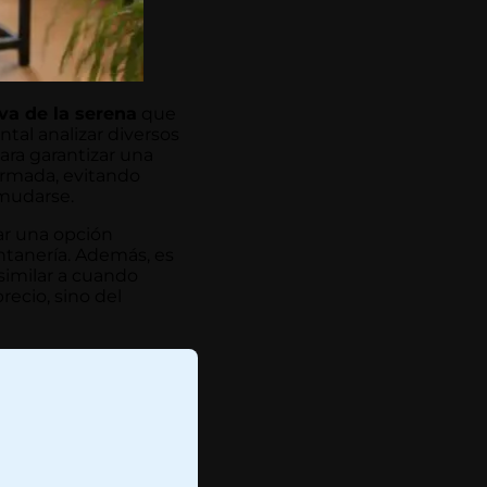
eva de la serena
que
tal analizar diversos
para garantizar una
formada, evitando
 mudarse.
rar una opción
ntanería. Además, es
 similar a cuando
ecio, sino del