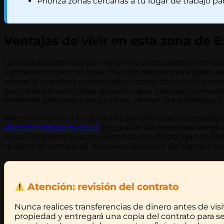
Prioriza zonas cercanas a tu lugar de trabajo p
Ventajas de vivir en esta zona de 
La localidad destaca por ser un nudo estratégico en la p
sanitarios de primer nivel. Muchos residentes eligen es
cercanía a centros comerciales y zonas de ocio. Al busc
permitiendo encontrar opciones que integran comodidad
inversión personal para quienes valoran la estabilidad y
Mantener una rutina activa es sencillo cuando resides e
deporte mejora la salud
integral de las personas, elegi
física. Considera buscar viviendas que dispongan de ba
durante el tiempo de descanso después del trabajo resu
Atención: revisión del contrato
Nunca realices transferencias de dinero antes de visit
propiedad y entregará una copia del contrato para s