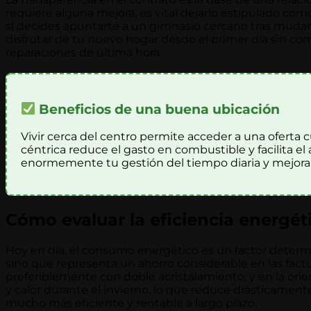
requiere alguna mejora, es vital dejarlo estipulado c
si decides apuntarte a un gimnasio cercano tras mudart
disfrutar de tu nuevo hogar desde el primer día sin c
reparaciones de última hora.
Beneficios de una buena ubicación
Vivir cerca del centro permite acceder a una oferta c
céntrica reduce el gasto en combustible y facilita 
enormemente tu gestión del tiempo diaria y mejoran
Cómo evaluar la eficiencia energéti
Hoy en día, el consumo energético es un factor determin
sino que representa un ahorro considerable en las factur
preferiblemente con doble acristalamiento, y en la orien
y calor durante el invierno, lo que reduce drásticamente
mucho más eficiente y rentable a largo plazo.