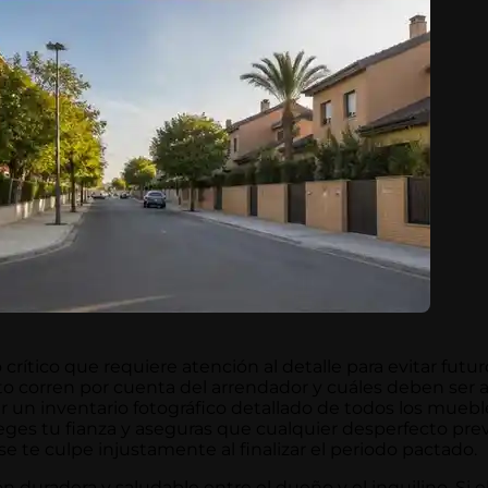
rítico que requiere atención al detalle para evitar futu
 corren por cuenta del arrendador y cuáles deben ser 
r un inventario fotográfico detallado de todos los mueb
ges tu fianza y aseguras que cualquier desperfecto prev
te culpe injustamente al finalizar el periodo pactado.
n duradera y saludable entre el dueño y el inquilino. Si e