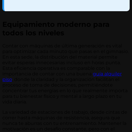
Equipamiento moderno para
todos los niveles
Contar con máquinas de última generación es vital
para optimizar cada minuto que pasas en el gimnasio.
En esta sede, la distribución del material permite
evitar esperas innecesarias incluso en horas punta.
Esta eficiencia operativa es comparable con la
importancia de contar con una buena
guía alquiler
piso
, donde la claridad y la organización facilitan el
proceso de toma de decisiones, permitiéndote
concentrar tus energías en lo que realmente importa
para tu bienestar físico y mental a largo plazo en tu
vida diaria.
La variedad de estaciones de trabajo, desde cintas de
correr hasta máquinas de resistencia, asegura que
nunca te aburras con tu entrenamiento. Mantener la
motivación es un desafío constante, pero con el