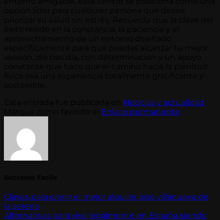
entorno amigable, este centro se posiciona como una
opción líder para cualquier persona que desee
priorizar su salud sin estrés. Recuerda que la clave del
éxito reside en la constancia, la paciencia y el
aprovechamiento de un entorno diseñado
específicamente para que puedas alcanzar tu mejor
versión, día tras día, con determinación y un apoyo
constante que hace que el camino hacia la plenitud
física sea una experiencia totalmente gratificante y
sostenible.
Esta entrada fue publicada en
Noticias y actualidad
.
Marque como favorito el
Enlace permanente
.
Successo Facile
Claves para elegir el mejor alquiler piso villanueva de
la serena
Alternativas para vivir legalmente en España siendo