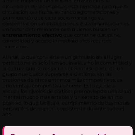
a dar lo mejor de uno mismo. En este club, la
disposición de los espacios está pensada para que la
circulación sea fluida, evitando aglomeraciones y
permitiendo que cada socio mantenga su
concentración sin distracciones. Esta organización es
un factor determinante para quienes buscan un
entrenamiento efectivo
que combine disciplina,
comodidad y acceso inmediato a los recursos
necesarios.
Al final, lo que convierte a un gimnasio en el lugar
perfecto no es solo la maquinaria, sino la comunidad y
la cultura que se respira en él. Sentirse parte de un
grupo que busca superarse a sí mismo, sin las
presiones de otros entornos más competitivos, es
una ventaja competitiva enorme. Esto ayuda a
reducir los niveles de cortisol, promoviendo una salud
mental mucho más estable y un estado de ánimo
positivo, lo que facilita el cumplimiento de tus metas
personales de manera consistente durante todo el
año.