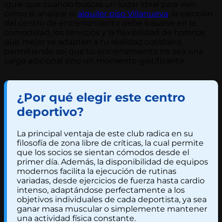
igual que cuando buscas un lugar ideal para vivir,
como al analizar el
alquiler piso Villanueva
, la elección
del centro de entrenamiento debe basarse en la
comodidad, los servicios y la flexibilidad de horarios
que mejor se adapten a tu realidad cotidiana,
permitiendo así que tu entrenamiento no sea una
carga adicional sino un momento gratificante.
¿Por qué elegir este centro
deportivo?
La principal ventaja de este club radica en su
filosofía de zona libre de críticas, la cual permite
que los socios se sientan cómodos desde el
primer día. Además, la disponibilidad de equipos
modernos facilita la ejecución de rutinas
variadas, desde ejercicios de fuerza hasta cardio
intenso, adaptándose perfectamente a los
objetivos individuales de cada deportista, ya sea
ganar masa muscular o simplemente mantener
una actividad física constante.