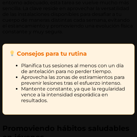
entorno adecuado, esta tarea se vuelve mucho más
sencilla. La clave reside en aprovechar la versatilidad
de las instalaciones disponibles para desafiar a tu
cuerpo de maneras distintas cada semana, evitando
el estancamiento y promoviendo una evolución física
constante y muy segura.
Consejos para tu rutina
Planifica tus sesiones al menos con un día
de antelación para no perder tiempo.
Aprovecha las zonas de estiramientos para
prevenir lesiones tras el esfuerzo intenso.
Mantente constante, ya que la regularidad
vence a la intensidad esporádica en
resultados.
Promoviendo hábitos saludables