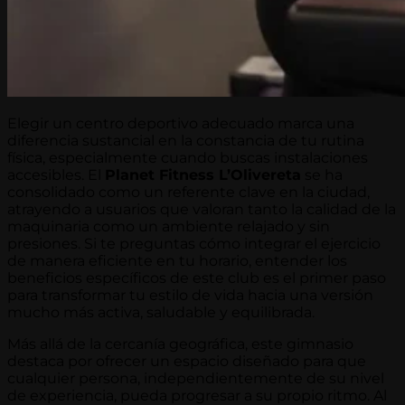
Elegir un centro deportivo adecuado marca una
diferencia sustancial en la constancia de tu rutina
física, especialmente cuando buscas instalaciones
accesibles. El
Planet Fitness L’Olivereta
se ha
consolidado como un referente clave en la ciudad,
atrayendo a usuarios que valoran tanto la calidad de la
maquinaria como un ambiente relajado y sin
presiones. Si te preguntas cómo integrar el ejercicio
de manera eficiente en tu horario, entender los
beneficios específicos de este club es el primer paso
para transformar tu estilo de vida hacia una versión
mucho más activa, saludable y equilibrada.
Más allá de la cercanía geográfica, este gimnasio
destaca por ofrecer un espacio diseñado para que
cualquier persona, independientemente de su nivel
de experiencia, pueda progresar a su propio ritmo. Al