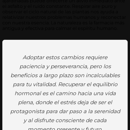
ajardinadas puede ofrecerte un alivio inmediato ante
el asfalto y el ruido constante. Respirar aire puro y
observar el ciclo natural de las plantas nos ayuda a
relativizar nuestros problemas humanos y reconectar
con nuestra esencia. La naturaleza es la farmacia más
antigua y efectiva para calmar el espíritu humano.
Adoptar estos cambios requiere
paciencia y perseverancia, pero los
beneficios a largo plazo son incalculables
para tu vitalidad. Recuperar el equilibrio
hormonal es el camino hacia una vida
plena, donde el estrés deja de ser el
protagonista para dar paso a la serenidad
y al disfrute consciente de cada
momento presente y futuro.