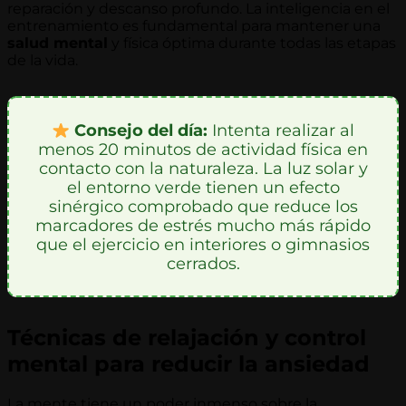
reparación y descanso profundo. La inteligencia en el
entrenamiento es fundamental para mantener una
salud mental
y física óptima durante todas las etapas
de la vida.
Consejo del día:
Intenta realizar al
menos 20 minutos de actividad física en
contacto con la naturaleza. La luz solar y
el entorno verde tienen un efecto
sinérgico comprobado que reduce los
marcadores de estrés mucho más rápido
que el ejercicio en interiores o gimnasios
cerrados.
Técnicas de relajación y control
mental para reducir la ansiedad
La mente tiene un poder inmenso sobre la