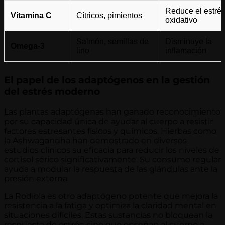
Reduce el estré
Vitamina C
Cítricos, pimientos
oxidativo
Salmón, semillas de
Disminuye la
Omega-3
lino
inflamación
El papel de los adaptógenos en la gestión
del estrés moderno
Las plantas adaptógenas han ganado reconocimiento
por su capacidad única de ayudar al cuerpo a resistir
factores estresantes físicos y químicos. Hierbas como
la Ashwagandha han demostrado en diversos
estudios clínicos su eficacia para reducir los niveles de
cortisol sérico significativamente. Su consumo regular
ayuda a modular la respuesta de las glándulas ante la
presión externa.
La Rodiola es otro adaptógeno potente que mejora la
resistencia a la fatiga y optimiza la claridad mental en
situaciones difíciles. Estas sustancias no bloquean la
respuesta de estrés, sino que enseñan al cuerpo a