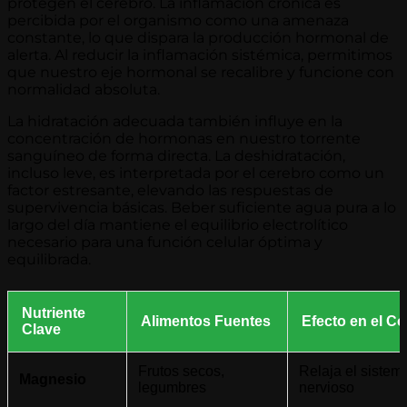
protegen el cerebro. La inflamación crónica es
percibida por el organismo como una amenaza
constante, lo que dispara la producción hormonal de
alerta. Al reducir la inflamación sistémica, permitimos
que nuestro eje hormonal se recalibre y funcione con
normalidad absoluta.
La hidratación adecuada también influye en la
concentración de hormonas en nuestro torrente
sanguíneo de forma directa. La deshidratación,
incluso leve, es interpretada por el cerebro como un
factor estresante, elevando las respuestas de
supervivencia básicas. Beber suficiente agua pura a lo
largo del día mantiene el equilibrio electrolítico
necesario para una función celular óptima y
equilibrada.
Nutriente
Alimentos Fuentes
Efecto en el Co
Clave
Frutos secos,
Relaja el sistem
Magnesio
legumbres
nervioso