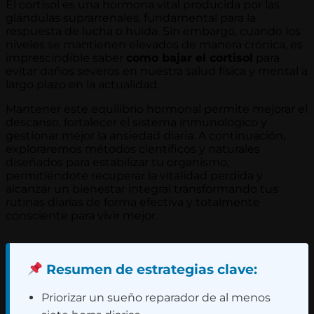
El cortisol es una hormona vital producida por las
glándulas suprarrenales, fundamental para la
respuesta de lucha o huida. Sin embargo, cuando los
niveles se mantienen elevados de manera crónica, es
imprescindible saber
como bajar el cortisol
para
evitar daños severos en nuestra salud física y mental a
largo plazo en la actualidad.
Mantener este equilibrio hormonal permite mejorar el
descanso, fortalecer el sistema inmunológico y
gestionar mejor la ansiedad diaria. A continuación,
exploraremos métodos científicos y naturales
diseñados para estabilizar tu organismo,
permitiéndote recuperar la vitalidad perdida y
alcanzar un bienestar integral transformando tus
rutinas diarias de forma efectiva y totalmente
consciente para vivir mejor.
Resumen de estrategias clave:
Priorizar un sueño reparador de al menos