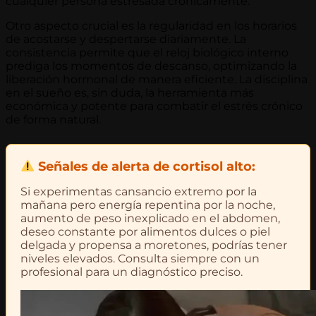
cualquier persona estresada crónicamente.
Otro aspecto crucial es la regularidad en los horarios
de acostarse y despertarse diariamente. La
consistencia permite que el reloj biológico interno
prediga los momentos de descanso, optimizando la
liberación hormonal de manera eficiente. La disciplina
en el sueño es, sin duda, la herramienta más
económica y potente para combatir el estrés crónico
de forma natural.
Señales de alerta de cortisol alto:
Si experimentas cansancio extremo por la
mañana pero energía repentina por la noche,
aumento de peso inexplicado en el abdomen,
deseo constante por alimentos dulces o piel
delgada y propensa a moretones, podrías tener
niveles elevados. Consulta siempre con un
profesional para un diagnóstico preciso.