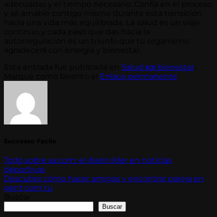
adecuadas y el tiempo necesario. Confía en el proceso
y sé amable contigo mismo durante esta transición
hacia una vida más equilibrada. La salud es un viaje
continuo y cada paso que das hacia la
autorregulación es un triunfo que tu organismo
agradecerá con energía y bienestar.
Esta entrada fue publicada en
Salud και bienestar
.
Marque como favorito el
Enlace permanente
.
Successo Facile
Todo sobre as.com: el diario líder en noticias
deportivas
Descubre cómo hacer amigos y encontrar pareja en
gent com tu
Buscar
Buscar