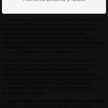
En resumen, equilibrar nuestra biología interna es un
proceso multifactorial que abarca desde lo que
comemos hasta cómo pensamos cada mañana al
despertar. Implementar pequeñas mejoras
constantes en nuestras rutinas diarias generará un
efecto acumulativo positivo que transformará nuestra
realidad física y emocional. El cambio está en tus
manos y comienza con una decisión firme.
No esperes a que aparezcan síntomas graves para
cuidar de tus hormonas y de tu sistema nervioso
central. La prevención es la herramienta más
poderosa que poseemos para asegurar una vejez
saludable y funcional. Empieza hoy mismo a priorizar
tu descanso, tu nutrición y tu paz mental para
convertirte en la mejor versión de ti mismo, libre de
las cadenas del estrés.
Tu cuerpo tiene una capacidad asombrosa para sanar
y regenerarse si le proporcionas las condiciones