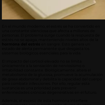
En el mundo moderno, el estrés se ha convertido en
una constante silenciosa que afecta a millones de
personas. El problema surge cuando la respuesta de
estrés no se apaga, manteniendo niveles altos de la
hormona del estrés
en sangre. Esto genera un
estado de alerta permanente que desgasta los
sistemas biológicos esenciales para la vida.
El impacto del cortisol elevado no se limita
únicamente a la sensación de nerviosismo o
irritabilidad constante. Biológicamente, altera el
metabolismo de la glucosa, promueve la acumulación
de grasa abdominal y debilita la capacidad del cuerpo
para combatir infecciones. Por ello, regular esta
sustancia es una prioridad para prevenir
enfermedades crónicas degenerativas en el futuro.
Además, el exceso de esta hormona interfiere