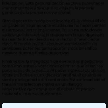
fidelización. Esta personalización es clave para ofrecer
una experiencia única que se aleja de la portada
genérica de la prensa convencional.
Otro aspecto tecnológico relevante es la velocidad de
carga de las páginas, optimizada para no hacer perder
el tiempo al lector impaciente. En un mundo donde
cada segundo cuenta, la rapidez con la que aparecen
los resultados en directo es un factor diferenciador
clave. El medio invierte recursos considerables en
servidores potentes para soportar picos de tráfico
masivos durante finales deportivas.
Finalmente, la integración de elementos interactivos
como encuestas y votaciones permite que el fan sea
parte activa de la noticia. Al poder expresar su opinión
sobre un fichaje o una decisión arbitral, el usuario se
siente protagonista del contenido. Esta interactividad
transforma la lectura pasiva en un diálogo
constructivo que enriquece el debate deportivo
nacional e internacionalmente.