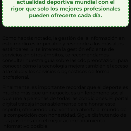
actualidad deportiva mundial con el
rigor que solo los mejores profesionales
pueden ofrecerte cada día.
Como habrás notado, la gestión de la información en
este medio es impecable y responde a los más altos
estándares. Si te interesa la gestión eficiente de
servicios en otros ámbitos, te recomendamos
consultar nuestra guía sobre las cdc prenotazioni para
conocer cómo la tecnología mejora también el acceso
a la salud y los servicios diagnósticos de forma
profesional.
Finalmente, es importante recordar que el deporte es
mucho más que un negocio; es un fenómeno social
que une a personas de todas las condiciones. El portal
digital trabaja incansablemente para honrar este
espíritu, ofreciendo una ventana abierta al mundo de
la competición con honestidad. Sigue disfrutando de
tus pasiones con el mejor acompañamiento
informativo posible.