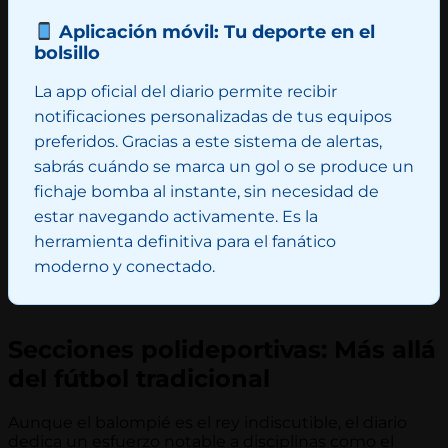
Aplicación móvil: Tu deporte en el
bolsillo
La app oficial del diario permite recibir
notificaciones personalizadas de tus equipos
preferidos. Gracias a este sistema de alertas,
sabrás cuándo se marca un gol o se produce un
fichaje bomba al instante, sin necesidad de
estar navegando activamente. Es la
herramienta definitiva para el fanático
moderno y conectado.
Secciones polideportivas: Más allá
del fútbol tradicional
Aunque el balompié es el rey indiscutible, el diario
dedica un esfuerzo notable a disciplinas como el