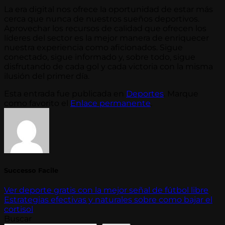
La era digital nos ofrece la oportunidad de estar más
cerca que nunca de nuestros sueños deportivos.
Aprovechar los recursos de calidad que ofrecen los
líderes del sector es la mejor manera de enriquecer
nuestra experiencia como aficionados. Sigue
conectado, sigue informado y, sobre todo, sigue
disfrutando de cada gol y cada victoria con la misma
ilusión del primer día.
Esta entrada fue publicada en
Deportes
. Marque
como favorito el
Enlace permanente
.
Successo Facile
Ver deporte gratis con la mejor señal de fútbol libre
Estrategias efectivas y naturales sobre como bajar el
cortisol
Buscar