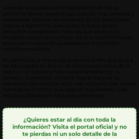
Además, la apuesta por el periodismo de datos
permitirá ofrecer estadísticas cada vez más precisas y
reveladoras sobre el rendimiento de los deportistas.
Gracias a algoritmos avanzados, el lector podrá
descubrir curiosidades métricas que antes eran
invisibles para el ojo humano. Es una nueva forma de
entender el espectáculo basada en la precisión
científica moderna.
En definitiva, la marca sigue siendo el faro que guía a
los aficionados en el mar de información diaria de la
red. Con un compromiso inquebrantable con la
verdad y la emoción, el portal digital asegura su
relevancia por muchos años más. La pasión por contar
historias es el motor que seguirá impulsando cada
noticia publicada en esta casa centenaria.
¿Quieres estar al día con toda la
información? Visita el portal oficial y no
te pierdas ni un solo detalle de la