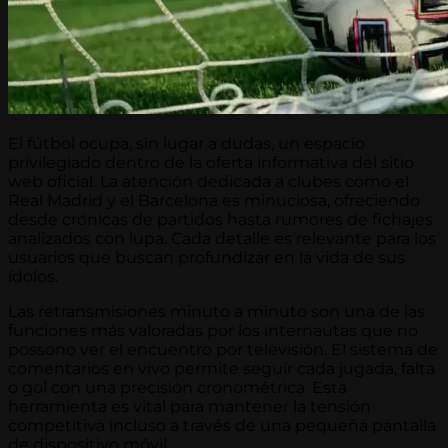
El fútbol ocupa, sin lugar a dudas, un espacio
privilegiado dentro de la oferta informativa del sitio
web oficial. La atención dedicada a clubes como el
Real Madrid y el Barcelona es minuciosa, ofreciendo
desde crónicas de partidos hasta rumores de fichajes
analizados con lupa. Cada detalle es relevante para los
usuarios que buscan profundizar en la vida de sus
ídolos.
Las retransmisiones minuto a minuto son una de las
funciones más valoradas por los internautas que no
possono ver el encuentro por televisión. El sistema de
comentarios en vivo permite seguir cada jugada, falta
o gol con una precisión cronométrica. Esta
herramienta es vital para mantener la tensión
competitiva incluso a través de una pequeña pantalla
de dispositivo móvil.