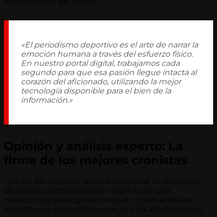
más visitados del globo.
«El periodismo deportivo es el arte de narrar la
emoción humana a través del esfuerzo físico.
En nuestro portal digital, trabajamos cada
segundo para que esa pasión llegue intacta al
corazón del aficionado, utilizando la mejor
tecnología disponible para el bien de la
información.»
Opinión y análisis experto: La
firma de los mejores cronistas
Uno de los mayores tesoros del portal es su sección
de opinión, donde escriben plumas de gran
trayectoria y prestigio reconocido. Estos artículos
ofrecen una visión crítica que va más allá del simple