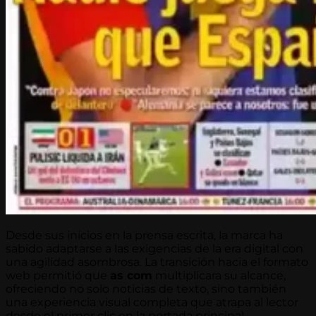
Desde sus inicios en la prensa escrita, la marca ha
sabido adaptarse a las exigencias de la era digital con
una agilidad asombrosa. La transición hacia el formato
web permitió que
as com
multiplicara su alcance,
ofreciendo no solo noticias de texto, sino también
una experiencia visual completa que atrapa al lector
desde el primer clic en la portada principal.