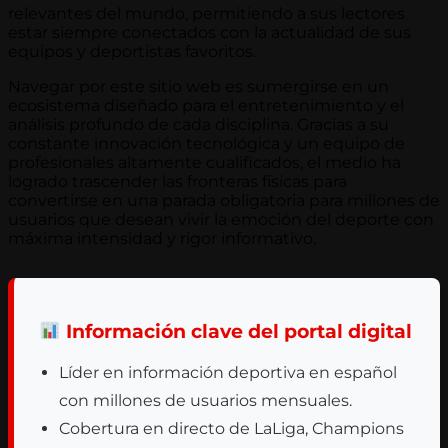
relevantes del mundo, permitiendo a sus lectores
estar siempre conectados con la actualidad de sus
equipos y deportistas favoritos.
Navegar por este sitio web es sumergirse en un
ecosistema diseñado para el entretenimiento y el
análisis profundo de cada disciplina. Gracias a su
constante innovación tecnológica y un equipo de
profesionales altamente cualificados, el medio ha
logrado trascender las fronteras físicas para
convertirse en una parada obligatoria para millones de
usuarios que desean vivir la emoción del deporte con
máxima intensidad y rigor informativo.
Información clave del portal digital
Líder en información deportiva en español
con millones de usuarios mensuales.
Cobertura en directo de LaLiga, Champions